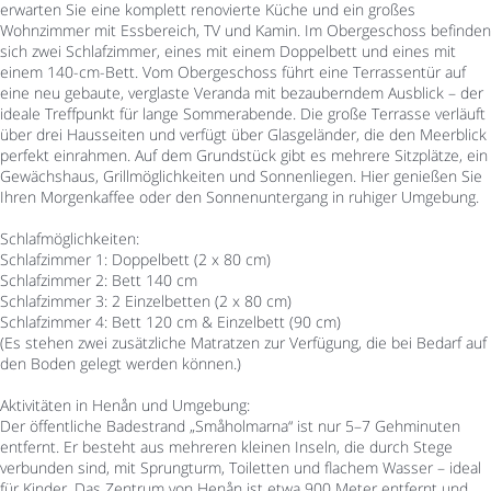
erwarten Sie eine komplett renovierte Küche und ein großes
Wohnzimmer mit Essbereich, TV und Kamin. Im Obergeschoss befinden
sich zwei Schlafzimmer, eines mit einem Doppelbett und eines mit
einem 140-cm-Bett. Vom Obergeschoss führt eine Terrassentür auf
eine neu gebaute, verglaste Veranda mit bezauberndem Ausblick – der
ideale Treffpunkt für lange Sommerabende. Die große Terrasse verläuft
über drei Hausseiten und verfügt über Glasgeländer, die den Meerblick
perfekt einrahmen. Auf dem Grundstück gibt es mehrere Sitzplätze, ein
Gewächshaus, Grillmöglichkeiten und Sonnenliegen. Hier genießen Sie
Ihren Morgenkaffee oder den Sonnenuntergang in ruhiger Umgebung.
Schlafmöglichkeiten:
Schlafzimmer 1: Doppelbett (2 x 80 cm)
Schlafzimmer 2: Bett 140 cm
Schlafzimmer 3: 2 Einzelbetten (2 x 80 cm)
Schlafzimmer 4: Bett 120 cm & Einzelbett (90 cm)
(Es stehen zwei zusätzliche Matratzen zur Verfügung, die bei Bedarf auf
den Boden gelegt werden können.)
Aktivitäten in Henån und Umgebung:
Der öffentliche Badestrand „Småholmarna“ ist nur 5–7 Gehminuten
entfernt. Er besteht aus mehreren kleinen Inseln, die durch Stege
verbunden sind, mit Sprungturm, Toiletten und flachem Wasser – ideal
für Kinder. Das Zentrum von Henån ist etwa 900 Meter entfernt und