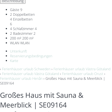
Beschreibung
Gäste
9
2 Doppelbetten
4 Einzelbetten
6
4 Schlafzimmer
4
2 Badezimmer
2
200 m²
200 m²
WLAN
WLAN
Unterkunft
Reservierungsbedingungen
Karte
›
Ferienhäuser urlaub Schweden
›
Ferienhäuser urlaub Västra Götaland
›
Ferienhäuser urlaub Västra Götaland
›
Ferienhäuser urlaub Orust
›
Ferienhäuser urlaub Henån
› Großes Haus mit Sauna & Meerblick |
SE09164
Großes Haus mit Sauna &
Meerblick | SE09164