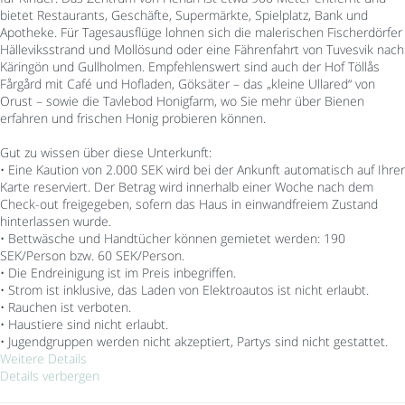
bietet Restaurants, Geschäfte, Supermärkte, Spielplatz, Bank und
Apotheke. Für Tagesausflüge lohnen sich die malerischen Fischerdörfer
Hälleviksstrand und Mollösund oder eine Fährenfahrt von Tuvesvik nach
Käringön und Gullholmen. Empfehlenswert sind auch der Hof Töllås
Fårgård mit Café und Hofladen, Göksäter – das „kleine Ullared“ von
Orust – sowie die Tavlebod Honigfarm, wo Sie mehr über Bienen
erfahren und frischen Honig probieren können.
Gut zu wissen über diese Unterkunft:
• Eine Kaution von 2.000 SEK wird bei der Ankunft automatisch auf Ihrer
Karte reserviert. Der Betrag wird innerhalb einer Woche nach dem
Check-out freigegeben, sofern das Haus in einwandfreiem Zustand
hinterlassen wurde.
• Bettwäsche und Handtücher können gemietet werden: 190
SEK/Person bzw. 60 SEK/Person.
• Die Endreinigung ist im Preis inbegriffen.
• Strom ist inklusive, das Laden von Elektroautos ist nicht erlaubt.
• Rauchen ist verboten.
• Haustiere sind nicht erlaubt.
• Jugendgruppen werden nicht akzeptiert, Partys sind nicht gestattet.
Weitere Details
Details verbergen