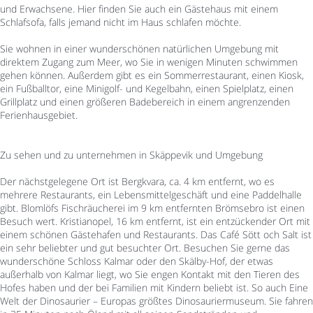
und Erwachsene. Hier finden Sie auch ein Gästehaus mit einem
Schlafsofa, falls jemand nicht im Haus schlafen möchte.
Sie wohnen in einer wunderschönen natürlichen Umgebung mit
direktem Zugang zum Meer, wo Sie in wenigen Minuten schwimmen
gehen können. Außerdem gibt es ein Sommerrestaurant, einen Kiosk,
ein Fußballtor, eine Minigolf- und Kegelbahn, einen Spielplatz, einen
Grillplatz und einen größeren Badebereich in einem angrenzenden
Ferienhausgebiet.
Zu sehen und zu unternehmen in Skäppevik und Umgebung
Der nächstgelegene Ort ist Bergkvara, ca. 4 km entfernt, wo es
mehrere Restaurants, ein Lebensmittelgeschäft und eine Paddelhalle
gibt. Blomlöfs Fischräucherei im 9 km entfernten Brömsebro ist einen
Besuch wert. Kristianopel, 16 km entfernt, ist ein entzückender Ort mit
einem schönen Gästehafen und Restaurants. Das Café Sött och Salt ist
ein sehr beliebter und gut besuchter Ort. Besuchen Sie gerne das
wunderschöne Schloss Kalmar oder den Skälby-Hof, der etwas
außerhalb von Kalmar liegt, wo Sie engen Kontakt mit den Tieren des
Hofes haben und der bei Familien mit Kindern beliebt ist. So auch Eine
Welt der Dinosaurier – Europas größtes Dinosauriermuseum. Sie fahren