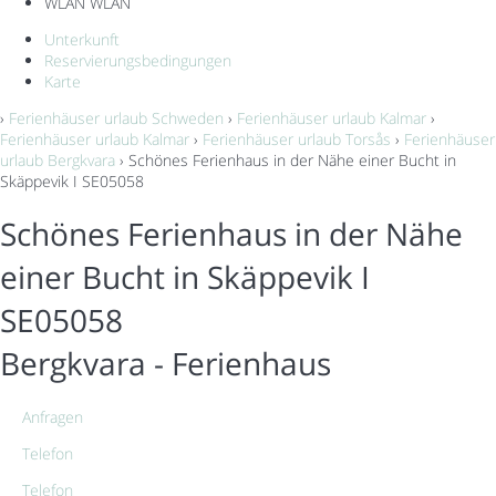
WLAN
WLAN
Unterkunft
Reservierungsbedingungen
Karte
›
Ferienhäuser urlaub Schweden
›
Ferienhäuser urlaub Kalmar
›
Ferienhäuser urlaub Kalmar
›
Ferienhäuser urlaub Torsås
›
Ferienhäuser
urlaub Bergkvara
› Schönes Ferienhaus in der Nähe einer Bucht in
Skäppevik I SE05058
Schönes Ferienhaus in der Nähe
einer Bucht in Skäppevik I
SE05058
Bergkvara -
Ferienhaus
Anfragen
Telefon
Telefon