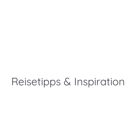
Charmantes Haus in der Nähe der Natur | SE08008
Trollhättan
Gnosjö
Reisetipps & Inspiration