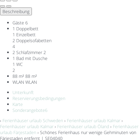
Beschreibung
Gäste
6
1 Doppelbett
1 Einzelbett
2 Doppelsofabetten
4
2 Schlafzimmer
2
1 Bad mit Dusche
1 WC
2
88 m²
88 m²
WLAN
WLAN
Unterkunft
Reservierungsbedingungen
Karte
Sonderangebote
6
›
Ferienhäuser urlaub Schweden
›
Ferienhäuser urlaub Kalmar
›
Ferienhäuser urlaub Kalmar
›
Ferienhäuser urlaub Öland
›
Ferienhäuser
urlaub Färjestaden
› Schönes Ferienhaus nur wenige Gehminuten von
Färjestaden entfernt | SE04040