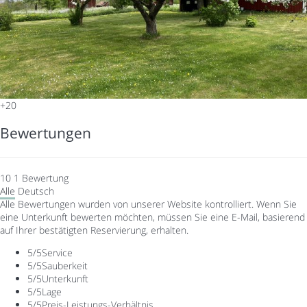
+20
Bewertungen
10
1
Bewertung
Alle
Deutsch
Alle Bewertungen wurden von unserer Website kontrolliert. Wenn Sie
eine Unterkunft bewerten möchten, müssen Sie eine E-Mail, basierend
auf Ihrer bestätigten Reservierung, erhalten.
5
/5
Service
5
/5
Sauberkeit
5
/5
Unterkunft
5
/5
Lage
5
/5
Preis-Leistungs-Verhältnis