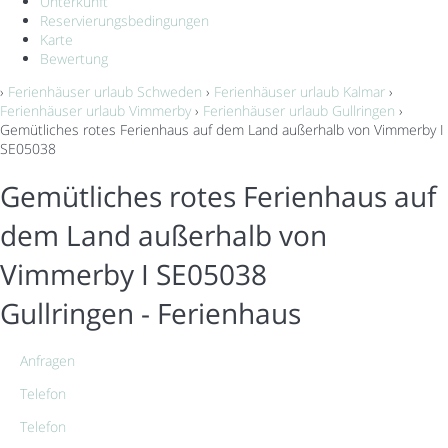
Unterkunft
Reservierungsbedingungen
Karte
Bewertung
›
Ferienhäuser urlaub Schweden
›
Ferienhäuser urlaub Kalmar
›
Ferienhäuser urlaub Vimmerby
›
Ferienhäuser urlaub Gullringen
›
Gemütliches rotes Ferienhaus auf dem Land außerhalb von Vimmerby I
SE05038
Gemütliches rotes Ferienhaus auf
dem Land außerhalb von
Vimmerby I SE05038
Gullringen -
Ferienhaus
Anfragen
Telefon
Telefon