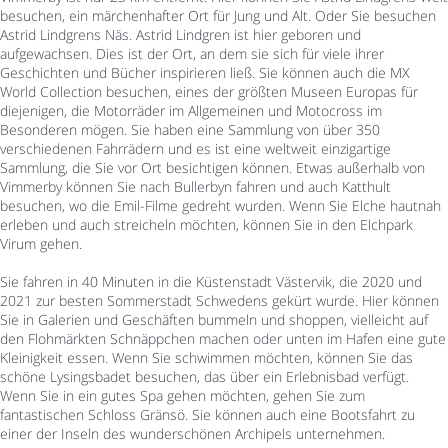
besuchen, ein märchenhafter Ort für Jung und Alt. Oder Sie besuchen
Astrid Lindgrens Näs. Astrid Lindgren ist hier geboren und
aufgewachsen. Dies ist der Ort, an dem sie sich für viele ihrer
Geschichten und Bücher inspirieren ließ. Sie können auch die MX
World Collection besuchen, eines der größten Museen Europas für
diejenigen, die Motorräder im Allgemeinen und Motocross im
Besonderen mögen. Sie haben eine Sammlung von über 350
verschiedenen Fahrrädern und es ist eine weltweit einzigartige
Sammlung, die Sie vor Ort besichtigen können. Etwas außerhalb von
Vimmerby können Sie nach Bullerbyn fahren und auch Katthult
besuchen, wo die Emil-Filme gedreht wurden. Wenn Sie Elche hautnah
erleben und auch streicheln möchten, können Sie in den Elchpark
Virum gehen.
Sie fahren in 40 Minuten in die Küstenstadt Västervik, die 2020 und
2021 zur besten Sommerstadt Schwedens gekürt wurde. Hier können
Sie in Galerien und Geschäften bummeln und shoppen, vielleicht auf
den Flohmärkten Schnäppchen machen oder unten im Hafen eine gute
Kleinigkeit essen. Wenn Sie schwimmen möchten, können Sie das
schöne Lysingsbadet besuchen, das über ein Erlebnisbad verfügt.
Wenn Sie in ein gutes Spa gehen möchten, gehen Sie zum
fantastischen Schloss Gränsö. Sie können auch eine Bootsfahrt zu
einer der Inseln des wunderschönen Archipels unternehmen.