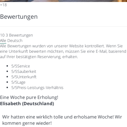
+18
Bewertungen
10
3
Bewertungen
Alle
Deutsch
Alle Bewertungen wurden von unserer Website kontrolliert. Wenn Sie
eine Unterkunft bewerten möchten, müssen Sie eine E-Mail, basierend
auf Ihrer bestätigten Reservierung, erhalten.
5
/5
Service
5
/5
Sauberkeit
5
/5
Unterkunft
5
/5
Lage
5
/5
Preis-Leistungs-Verhältnis
Eine Woche pure Erholung!
Elisabeth (Deutschland)
Wir hatten eine wirklich tolle und erholsame Woche! Wir
kommen gerne wieder!