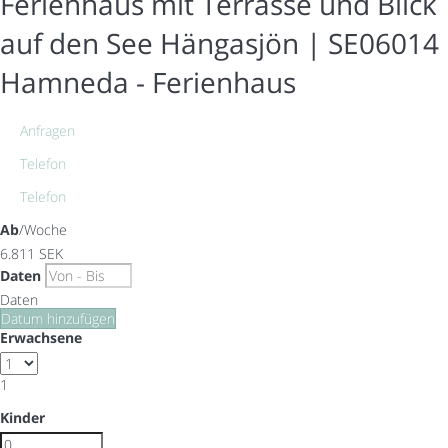
Ferienhaus mit Terrasse und Blick
auf den See Hängasjön | SE06014
Hamneda -
Ferienhaus
Anfragen
Telefon
Telefon
Ab
/Woche
6.811
SEK
Daten
Daten
Datum hinzufügen
Erwachsene
1
Kinder