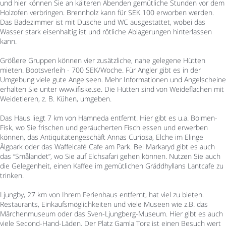
und hier können Sie an kälteren Abenden gemütliche Stunden vor dem
Holzofen verbringen. Brennholz kann für SEK 100 erworben werden.
Das Badezimmer ist mit Dusche und WC ausgestattet, wobei das
Wasser stark eisenhaltig ist und rötliche Ablagerungen hinterlassen
kann.
Größere Gruppen können vier zusätzliche, nahe gelegene Hütten
mieten. Bootsverleih - 700 SEK/Woche. Für Angler gibt es in der
Umgebung viele gute Angelseen. Mehr Informationen und Angelscheine
erhalten Sie unter www.ifiske.se. Die Hütten sind von Weideflächen mit
Weidetieren, z. B. Kühen, umgeben.
Das Haus liegt 7 km von Hamneda entfernt. Hier gibt es u.a. Bolmen-
Fisk, wo Sie frischen und geräucherten Fisch essen und erwerben
können, das Antiquitätengeschäft Annas Curiosa, Elche im Elinge
Älgpark oder das Waffelcafé Cafe am Park. Bei Markaryd gibt es auch
das “Smålandet”, wo Sie auf Elchsafari gehen können. Nutzen Sie auch
die Gelegenheit, einen Kaffee im gemütlichen Gräddhyllans Lantcafe zu
trinken.
Ljungby, 27 km von Ihrem Ferienhaus entfernt, hat viel zu bieten.
Restaurants, Einkaufsmöglichkeiten und viele Museen wie z.B. das
Märchenmuseum oder das Sven-Ljungberg-Museum. Hier gibt es auch
viele Second-Hand-Läden. Der Platz Gamla Torg ist einen Besuch wert