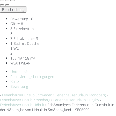
Beschreibung
Bewertung
10
Gäste
8
8 Einzelbetten
8
3 Schlafzimmer
3
1 Bad mit Dusche
1 WC
2
158 m²
158 m²
WLAN
WLAN
Unterkunft
Reservierungsbedingungen
Karte
Bewertung
›
Ferienhäuser urlaub Schweden
›
Ferienhäuser urlaub Kronoberg
›
Ferienhäuser urlaub Kronoberg
›
Ferienhäuser urlaub Ljungby
›
Ferienhäuser urlaub Lidhult
› Sch&ouml;nes Ferienhaus in Grimshult in
der N&auml;he von Lidhult in Sm&aring;land | SE06009