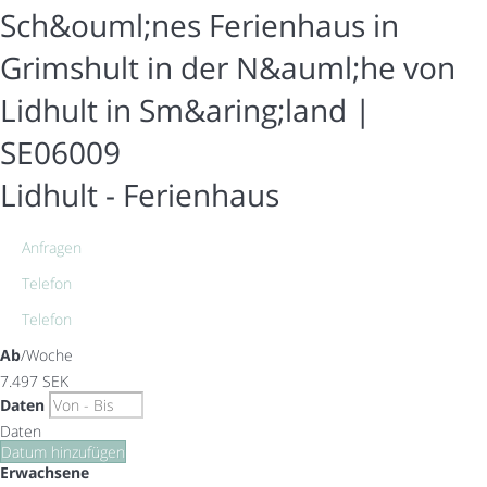
Sch&ouml;nes Ferienhaus in
Grimshult in der N&auml;he von
Lidhult in Sm&aring;land |
SE06009
Lidhult -
Ferienhaus
Anfragen
Telefon
Telefon
Ab
/Woche
7.497
SEK
Daten
Daten
Datum hinzufügen
Erwachsene