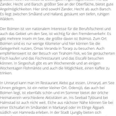
Zander, Hecht und Barsch. größter See an der Oberfläche, bietet gute
Angelmöglichkeiten. Hier sind sowohl Zander, Hecht als auch Barsch.
Es liegt zwischen Småland und Halland, gesäumt von tiefen, ruhigen
Wäldern.
Der Bolmen ist von nationalem Interesse für die Berufsfischerei und
auch das Gebiet um den See, ist wichtig für den Fremdenverkehr. Es
gibt mehrere Inseln im See, die größte davon ist Bolmsö. Zum Ort
Bolmen sind es nur wenige Kilometer und hier können Sie die
Gelegenheit nutzen, Omas Veranda in Torarp zu besuchen. Auch
empfehlenswert ist der Besuch von Tiraholm Fisk, wo Sie geräucherten
Fisch kaufen und das Fischrestaurant und das Eiscafé besuchen
können. In Singeshult gibt es am Wochenende und an einigen
Wochentagen Flohmärkte und auch die Möglichkeit, einen Kaffee zu
trinken.
In Unnaryd kann man im Restaurant Alebo gut essen. Unnaryd, am See
Unnen gelegem, ist ein netter kleiner Ort. Odensjö, das auch bei
Bolmen liegt, ist ebenfalls schön und im Sommer bietet der örliche
Heimatverein verschiedene Aktivitäten an. Ins Seebad Tylösand bei
Halmstad ist auch nicht weit. Elche aus nächster Nähe können Sie bei
einer Elchsafari im Smålandet in Markaryd oder im Elinge Älgpark
südlich von Hamneda erleben. In der Stadt Ljungby bieten sich