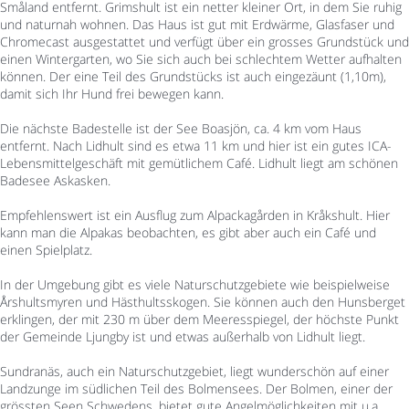
Småland entfernt. Grimshult ist ein netter kleiner Ort, in dem Sie ruhig
und naturnah wohnen. Das Haus ist gut mit Erdwärme, Glasfaser und
Chromecast ausgestattet und verfügt über ein grosses Grundstück und
einen Wintergarten, wo Sie sich auch bei schlechtem Wetter aufhalten
können. Der eine Teil des Grundstücks ist auch eingezäunt (1,10m),
damit sich Ihr Hund frei bewegen kann.
Die nächste Badestelle ist der See Boasjön, ca. 4 km vom Haus
entfernt. Nach Lidhult sind es etwa 11 km und hier ist ein gutes ICA-
Lebensmittelgeschäft mit gemütlichem Café. Lidhult liegt am schönen
Badesee Askasken.
Empfehlenswert ist ein Ausflug zum Alpackagården in Kråkshult. Hier
kann man die Alpakas beobachten, es gibt aber auch ein Café und
einen Spielplatz.
In der Umgebung gibt es viele Naturschutzgebiete wie beispielweise
Årshultsmyren und Hästhultsskogen. Sie können auch den Hunsberget
erklingen, der mit 230 m über dem Meeresspiegel, der höchste Punkt
der Gemeinde Ljungby ist und etwas außerhalb von Lidhult liegt.
Sundranäs, auch ein Naturschutzgebiet, liegt wunderschön auf einer
Landzunge im südlichen Teil des Bolmensees. Der Bolmen, einer der
grössten Seen Schwedens, bietet gute Angelmöglichkeiten mit u.a.