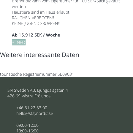
Brennholz kann vom Eigentümer für 100 SEK/Sack gekauft
werden.
Haustiere sind im Haus erlaubt
RAUCHEN VERBOTEN!!
KEINE JUGENDGRUPPEN!!
16.912 SEK
Ab
/ Woche
+ INFO
Weitere interessante Daten
touristische Registriernummer
SE09031
SN Sweden AB, Ljungdalsgatan 4
426 69 Västra Frölunda
+46 31 22 33 00
hello@staynordic.se
09:00-12:00
13:00-16:00