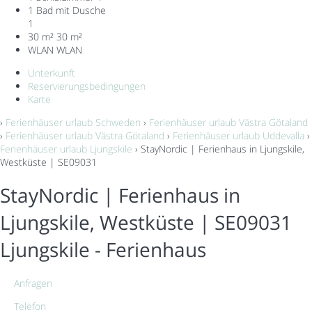
1 Bad mit Dusche
1
30 m²
30 m²
WLAN
WLAN
Unterkunft
Reservierungsbedingungen
Karte
›
Ferienhäuser urlaub Schweden
›
Ferienhäuser urlaub Västra Götaland
›
Ferienhäuser urlaub Västra Götaland
›
Ferienhäuser urlaub Uddevalla
›
Ferienhäuser urlaub Ljungskile
› StayNordic | Ferienhaus in Ljungskile,
Westküste | SE09031
StayNordic | Ferienhaus in
Ljungskile, Westküste | SE09031
Ljungskile -
Ferienhaus
Anfragen
Telefon