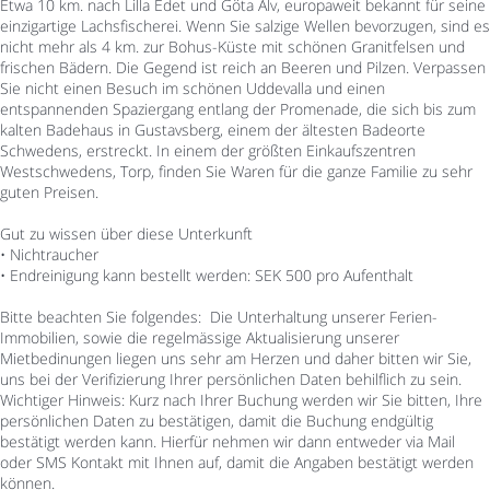
Etwa 10 km. nach Lilla Edet und Göta Älv, europaweit bekannt für seine
einzigartige Lachsfischerei. Wenn Sie salzige Wellen bevorzugen, sind es
nicht mehr als 4 km. zur Bohus-Küste mit schönen Granitfelsen und
frischen Bädern. Die Gegend ist reich an Beeren und Pilzen. Verpassen
Sie nicht einen Besuch im schönen Uddevalla und einen
entspannenden Spaziergang entlang der Promenade, die sich bis zum
kalten Badehaus in Gustavsberg, einem der ältesten Badeorte
Schwedens, erstreckt. In einem der größten Einkaufszentren
Westschwedens, Torp, finden Sie Waren für die ganze Familie zu sehr
guten Preisen.
Gut zu wissen über diese Unterkunft
• Nichtraucher
• Endreinigung kann bestellt werden: SEK 500 pro Aufenthalt
Bitte beachten Sie folgendes: Die Unterhaltung unserer Ferien-
Immobilien, sowie die regelmässige Aktualisierung unserer
Mietbedinungen liegen uns sehr am Herzen und daher bitten wir Sie,
uns bei der Verifizierung Ihrer persönlichen Daten behilflich zu sein.
Wichtiger Hinweis: Kurz nach Ihrer Buchung werden wir Sie bitten, Ihre
persönlichen Daten zu bestätigen, damit die Buchung endgültig
bestätigt werden kann. Hierfür nehmen wir dann entweder via Mail
oder SMS Kontakt mit Ihnen auf, damit die Angaben bestätigt werden
können.