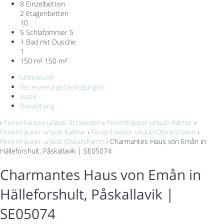
8 Einzelbetten
2 Etagenbetten
10
5 Schlafzimmer
5
1 Bad mit Dusche
1
150 m²
150 m²
Unterkunft
Reservierungsbedingungen
Karte
Bewertung
›
Ferienhäuser urlaub Schweden
›
Ferienhäuser urlaub Kalmar
›
Ferienhäuser urlaub Kalmar
›
Ferienhäuser urlaub Oskarshamn
›
Ferienhäuser urlaub Oskarshamn
› Charmantes Haus von Emån in
Hälleforshult, Påskallavik | SE05074
Charmantes Haus von Emån in
Hälleforshult, Påskallavik |
SE05074