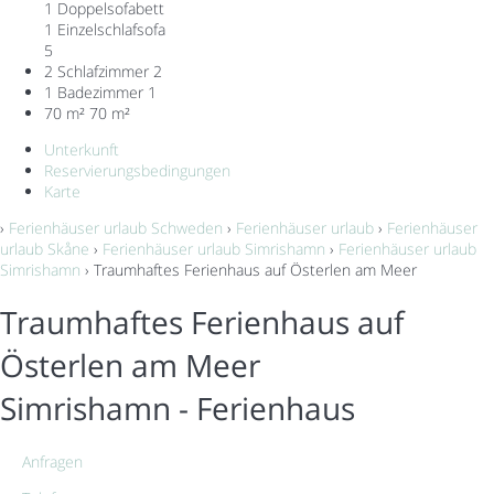
1 Doppelsofabett
1 Einzelschlafsofa
5
2 Schlafzimmer
2
1 Badezimmer
1
70 m²
70 m²
Unterkunft
Reservierungsbedingungen
Karte
›
Ferienhäuser urlaub Schweden
›
Ferienhäuser urlaub
›
Ferienhäuser
urlaub Skåne
›
Ferienhäuser urlaub Simrishamn
›
Ferienhäuser urlaub
Simrishamn
› Traumhaftes Ferienhaus auf Österlen am Meer
Traumhaftes Ferienhaus auf
Österlen am Meer
Simrishamn -
Ferienhaus
Anfragen