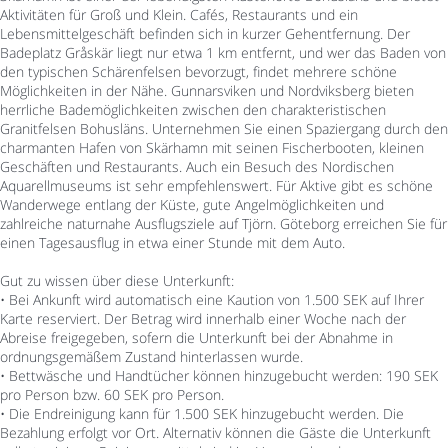
Aktivitäten für Groß und Klein. Cafés, Restaurants und ein
Lebensmittelgeschäft befinden sich in kurzer Gehentfernung. Der
Badeplatz Gråskär liegt nur etwa 1 km entfernt, und wer das Baden von
den typischen Schärenfelsen bevorzugt, findet mehrere schöne
Möglichkeiten in der Nähe. Gunnarsviken und Nordviksberg bieten
herrliche Bademöglichkeiten zwischen den charakteristischen
Granitfelsen Bohusläns. Unternehmen Sie einen Spaziergang durch den
charmanten Hafen von Skärhamn mit seinen Fischerbooten, kleinen
Geschäften und Restaurants. Auch ein Besuch des Nordischen
Aquarellmuseums ist sehr empfehlenswert. Für Aktive gibt es schöne
Wanderwege entlang der Küste, gute Angelmöglichkeiten und
zahlreiche naturnahe Ausflugsziele auf Tjörn. Göteborg erreichen Sie für
einen Tagesausflug in etwa einer Stunde mit dem Auto.
Gut zu wissen über diese Unterkunft:
• Bei Ankunft wird automatisch eine Kaution von 1.500 SEK auf Ihrer
Karte reserviert. Der Betrag wird innerhalb einer Woche nach der
Abreise freigegeben, sofern die Unterkunft bei der Abnahme in
ordnungsgemäßem Zustand hinterlassen wurde.
• Bettwäsche und Handtücher können hinzugebucht werden: 190 SEK
pro Person bzw. 60 SEK pro Person.
• Die Endreinigung kann für 1.500 SEK hinzugebucht werden. Die
Bezahlung erfolgt vor Ort. Alternativ können die Gäste die Unterkunft