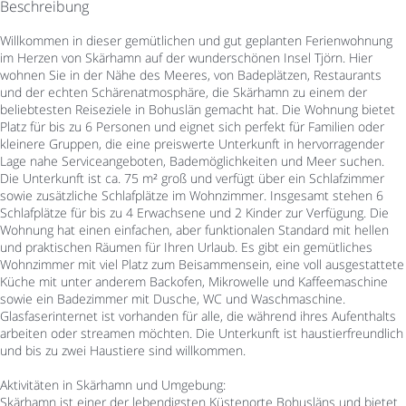
Beschreibung
Willkommen in dieser gemütlichen und gut geplanten Ferienwohnung
im Herzen von Skärhamn auf der wunderschönen Insel Tjörn. Hier
wohnen Sie in der Nähe des Meeres, von Badeplätzen, Restaurants
und der echten Schärenatmosphäre, die Skärhamn zu einem der
beliebtesten Reiseziele in Bohuslän gemacht hat. Die Wohnung bietet
Platz für bis zu 6 Personen und eignet sich perfekt für Familien oder
kleinere Gruppen, die eine preiswerte Unterkunft in hervorragender
Lage nahe Serviceangeboten, Bademöglichkeiten und Meer suchen.
Die Unterkunft ist ca. 75 m² groß und verfügt über ein Schlafzimmer
sowie zusätzliche Schlafplätze im Wohnzimmer. Insgesamt stehen 6
Schlafplätze für bis zu 4 Erwachsene und 2 Kinder zur Verfügung. Die
Wohnung hat einen einfachen, aber funktionalen Standard mit hellen
und praktischen Räumen für Ihren Urlaub. Es gibt ein gemütliches
Wohnzimmer mit viel Platz zum Beisammensein, eine voll ausgestattete
Küche mit unter anderem Backofen, Mikrowelle und Kaffeemaschine
sowie ein Badezimmer mit Dusche, WC und Waschmaschine.
Glasfaserinternet ist vorhanden für alle, die während ihres Aufenthalts
arbeiten oder streamen möchten. Die Unterkunft ist haustierfreundlich
und bis zu zwei Haustiere sind willkommen.
Aktivitäten in Skärhamn und Umgebung:
Skärhamn ist einer der lebendigsten Küstenorte Bohusläns und bietet