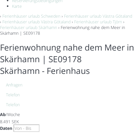
Reservierungsbedingungen
Karte
›
Ferienhäuser urlaub Schweden
›
Ferienhäuser urlaub Västra Götaland
›
Ferienhäuser urlaub Västra Götaland
›
Ferienhäuser urlaub Tjörn
›
Ferienhäuser urlaub Skärhamn
› Ferienwohnung nahe dem Meer in
Skärhamn | SE09178
Ferienwohnung nahe dem Meer in
Skärhamn | SE09178
Skärhamn -
Ferienhaus
Anfragen
Telefon
Telefon
Ab
/Woche
8.491
SEK
Daten