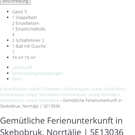
Beschreibung
Gäste
5
1 Doppelbett
2 Einzelbetten
1 Einzelschlafsofa
4
2 Schlafzimmer
2
1 Bad mit Dusche
1
74 m²
74 m²
Unterkunft
Reservierungsbedingungen
Karte
›
Ferienhäuser urlaub Schweden
›
Ferienhäuser urlaub Stockholm
›
Ferienhäuser urlaub Stockholm
›
Ferienhäuser urlaub Norrtälje
›
Ferienhäuser urlaub Skebobruk
› Gemütliche Ferienunterkunft in
Skebobruk, Norrtälje | SE13036
Gemütliche Ferienunterkunft in
Skebobruk, Norrtälje | SE13036