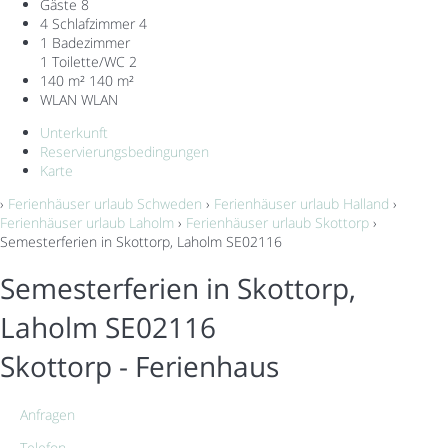
Gäste
8
4 Schlafzimmer
4
1 Badezimmer
1 Toilette/WC
2
140 m²
140 m²
WLAN
WLAN
Unterkunft
Reservierungsbedingungen
Karte
›
Ferienhäuser urlaub Schweden
›
Ferienhäuser urlaub Halland
›
Ferienhäuser urlaub Laholm
›
Ferienhäuser urlaub Skottorp
›
Semesterferien in Skottorp, Laholm SE02116
Semesterferien in Skottorp,
Laholm SE02116
Skottorp -
Ferienhaus
Anfragen
Telefon