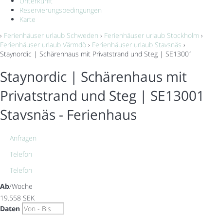
Unterkunft
Reservierungsbedingungen
Karte
›
Ferienhäuser urlaub Schweden
›
Ferienhäuser urlaub Stockholm
›
Ferienhäuser urlaub Värmdö
›
Ferienhäuser urlaub Stavsnäs
›
Staynordic | Schärenhaus mit Privatstrand und Steg | SE13001
Staynordic | Schärenhaus mit
Privatstrand und Steg | SE13001
Stavsnäs -
Ferienhaus
Anfragen
Telefon
Telefon
Ab
/Woche
19.558
SEK
Daten