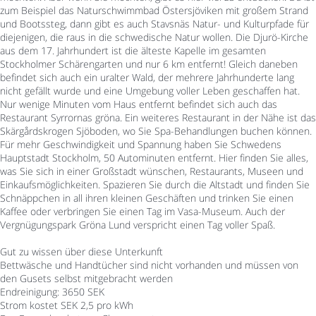
zum Beispiel das Naturschwimmbad Östersjöviken mit großem Strand
und Bootssteg, dann gibt es auch Stavsnäs Natur- und Kulturpfade für
diejenigen, die raus in die schwedische Natur wollen. Die Djurö-Kirche
aus dem 17. Jahrhundert ist die älteste Kapelle im gesamten
Stockholmer Schärengarten und nur 6 km entfernt! Gleich daneben
befindet sich auch ein uralter Wald, der mehrere Jahrhunderte lang
nicht gefällt wurde und eine Umgebung voller Leben geschaffen hat.
Nur wenige Minuten vom Haus entfernt befindet sich auch das
Restaurant Syrrornas gröna. Ein weiteres Restaurant in der Nähe ist das
Skärgårdskrogen Sjöboden, wo Sie Spa-Behandlungen buchen können.
Für mehr Geschwindigkeit und Spannung haben Sie Schwedens
Hauptstadt Stockholm, 50 Autominuten entfernt. Hier finden Sie alles,
was Sie sich in einer Großstadt wünschen, Restaurants, Museen und
Einkaufsmöglichkeiten. Spazieren Sie durch die Altstadt und finden Sie
Schnäppchen in all ihren kleinen Geschäften und trinken Sie einen
Kaffee oder verbringen Sie einen Tag im Vasa-Museum. Auch der
Vergnügungspark Gröna Lund verspricht einen Tag voller Spaß.
Gut zu wissen über diese Unterkunft
Bettwäsche und Handtücher sind nicht vorhanden und müssen von
den Gusets selbst mitgebracht werden
Endreinigung: 3650 SEK
Strom kostet SEK 2,5 pro kWh