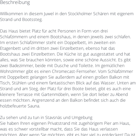
Beschreibung
Willkommen in diesem Juwel in den Stockholmer Schären mit eigenem
Strand und Bootssteg.
Das Haus bietet Platz für acht Personen in Form von drei
Schlafzimmern und einem Bootshaus, in denen jeweils zwei schlafen.
Im ersten Schlafzimmer steht ein Doppelbett, im zweiten ein
Etagenbett und im dritten zwei Einzelbetten, ebenso hat das
Bootshaus zwei Einzelbetten. Die Küche ist gut ausgestattet und hat
alles, was Sie brauchen könnten, sowie eine schöne Aussicht. Es gibt
zwei Badezimmer, beide mit Dusche und Toilette. Im gemütlichen
Wohnzimmer gibt es einen Chromecast-Fernseher. Vom Schlafzimmer
mit Doppelbett gelangen Sie außerdem auf einen großen Balkon mit
Tisch, Stühlen und einem fantastischen Blick auf das Wasser. Unten am
Strand und am Steg, der Platz für drei Boote bietet, gibt es auch eine
kleinere Terrasse mit Gartenmöbeln, wenn Sie dort lieber zu Abend
essen möchten. Angrenzend an den Balkon befindet sich auch die
holzbefeuerte Sauna.
Zu sehen und zu tun in Stavsnäs und Umgebung
Sie haben Ihren eigenen Privatstrand mit zugehörigem Pier am Haus,
was es schwer vorstellbar macht, dass Sie das Haus verlassen
möchten. Aber wenn Sie möchten, gibt es hier viel zu entdecken! Da ist