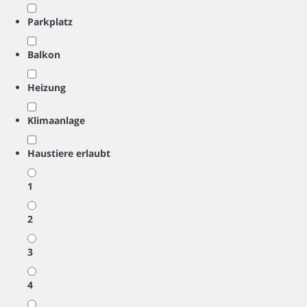
Parkplatz
Balkon
Heizung
Klimaanlage
Haustiere erlaubt
1
2
3
4