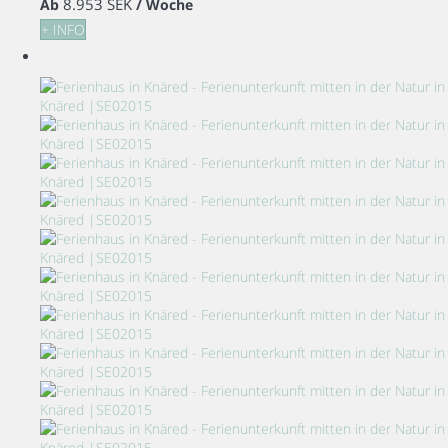
8.953 SEK
Ab
/ Woche
+ INFO