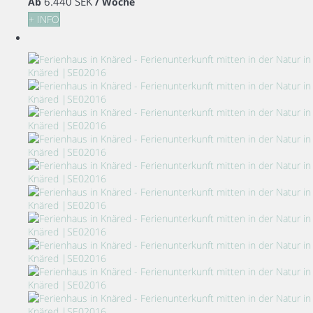
6.440 SEK
Ab
/ Woche
+ INFO