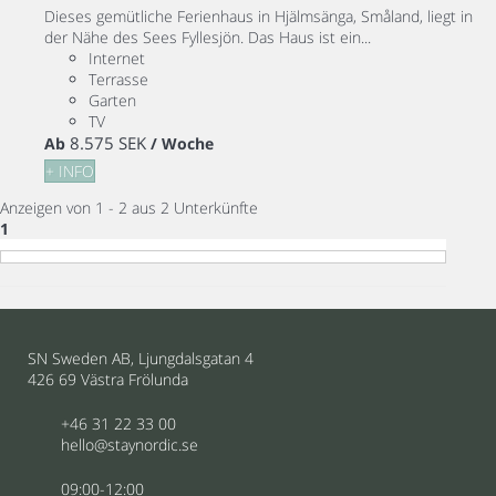
Dieses gemütliche Ferienhaus in Hjälmsänga, Småland, liegt in
der Nähe des Sees Fyllesjön. Das Haus ist ein...
Internet
Terrasse
Garten
TV
8.575 SEK
Ab
/ Woche
+ INFO
Anzeigen von 1 - 2 aus 2 Unterkünfte
1
SN Sweden AB, Ljungdalsgatan 4
426 69 Västra Frölunda
+46 31 22 33 00
hello@staynordic.se
09:00-12:00