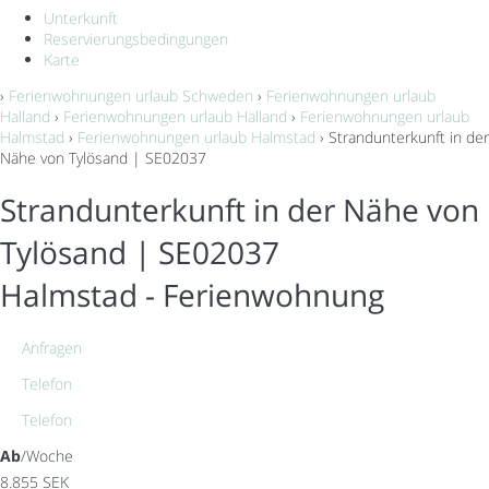
Unterkunft
Reservierungsbedingungen
Karte
›
Ferienwohnungen urlaub Schweden
›
Ferienwohnungen urlaub
Halland
›
Ferienwohnungen urlaub Halland
›
Ferienwohnungen urlaub
Halmstad
›
Ferienwohnungen urlaub Halmstad
› Strandunterkunft in der
Nähe von Tylösand | SE02037
Strandunterkunft in der Nähe von
Tylösand | SE02037
Halmstad -
Ferienwohnung
Anfragen
Telefon
Telefon
Ab
/Woche
8.855
SEK