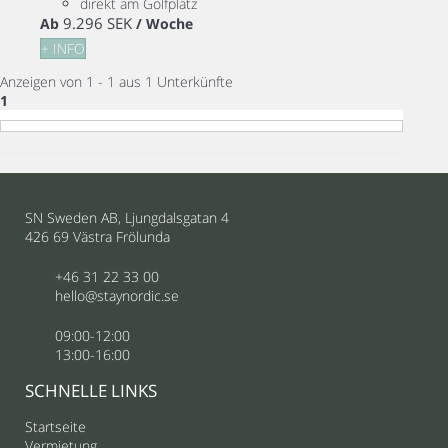
direkt am Golfplatz
9.296 SEK
Ab
/ Woche
+ INFO
Anzeigen von 1 - 1 aus 1 Unterkünfte
1
SN Sweden AB, Ljungdalsgatan 4
426 69 Västra Frölunda
+46 31 22 33 00
hello@staynordic.se
09:00-12:00
13:00-16:00
SCHNELLE LINKS
Startseite
Vermietung