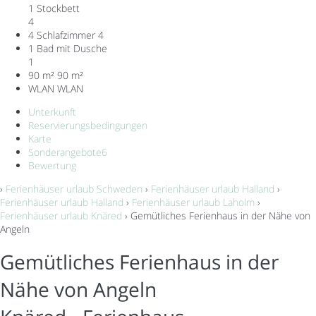
1 Stockbett
4
4 Schlafzimmer
4
1 Bad mit Dusche
1
90 m²
90 m²
WLAN
WLAN
Unterkunft
Reservierungsbedingungen
Karte
Sonderangebote
6
Bewertung
›
Ferienhäuser urlaub Schweden
›
Ferienhäuser urlaub Halland
›
Ferienhäuser urlaub Halland
›
Ferienhäuser urlaub Laholm
›
Ferienhäuser urlaub Knäred
› Gemütliches Ferienhaus in der Nähe von
Angeln
Gemütliches Ferienhaus in der
Nähe von Angeln