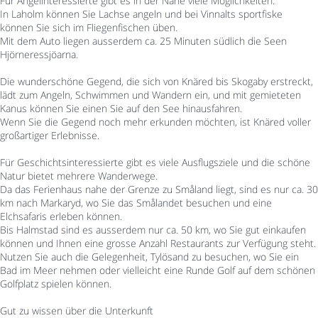
Für Angelinteressierte gibt es in der Nähe viele Möglichkeiten.
In Laholm können Sie Lachse angeln und bei Vinnalts sportfiske
können Sie sich im Fliegenfischen üben.
Mit dem Auto liegen ausserdem ca. 25 Minuten südlich die Seen
Hjörneressjöarna.
Die wunderschöne Gegend, die sich von Knäred bis Skogaby erstreckt,
lädt zum Angeln, Schwimmen und Wandern ein, und mit gemieteten
Kanus können Sie einen Sie auf den See hinausfahren.
Wenn Sie die Gegend noch mehr erkunden möchten, ist Knäred voller
großartiger Erlebnisse.
Für Geschichtsinteressierte gibt es viele Ausflugsziele und die schöne
Natur bietet mehrere Wanderwege.
Da das Ferienhaus nahe der Grenze zu Småland liegt, sind es nur ca. 30
km nach Markaryd, wo Sie das Smålandet besuchen und eine
Elchsafaris erleben können.
Bis Halmstad sind es ausserdem nur ca. 50 km, wo Sie gut einkaufen
können und Ihnen eine grosse Anzahl Restaurants zur Verfügung steht.
Nutzen Sie auch die Gelegenheit, Tylösand zu besuchen, wo Sie ein
Bad im Meer nehmen oder vielleicht eine Runde Golf auf dem schönen
Golfplatz spielen können.
Gut zu wissen über die Unterkunft