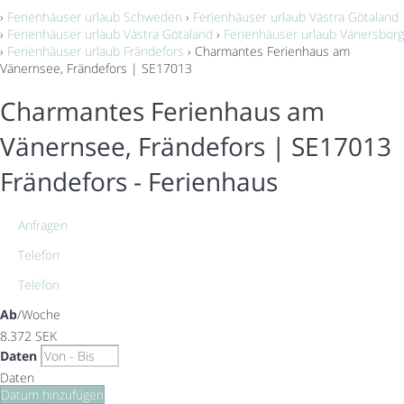
›
Ferienhäuser urlaub Schweden
›
Ferienhäuser urlaub Västra Götaland
›
Ferienhäuser urlaub Västra Götaland
›
Ferienhäuser urlaub Vänersborg
›
Ferienhäuser urlaub Frändefors
› Charmantes Ferienhaus am
Vänernsee, Frändefors | SE17013
Charmantes Ferienhaus am
Vänernsee, Frändefors | SE17013
Frändefors -
Ferienhaus
Anfragen
Telefon
Telefon
Ab
/Woche
8.372
SEK
Daten
Daten
Datum hinzufügen