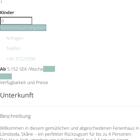
1
Kinder
Reisezeitraum angeben
Anfragen
Telefon
+46-31223300
Ab
5.152
SEK
/Woche
Daten
Daten
Verfügbarkeit und Preise
Unterkunft
Beschreibung
Willkommen in diesem gemütlichen und abgeschiedenen Ferienhaus in
Lönsboda, Skåne – ein perfekter Rückzugsort für bis zu 4 Personen.
Das Haus liegt umgeben von ruhigem Wald, nur 1,4 km von einem