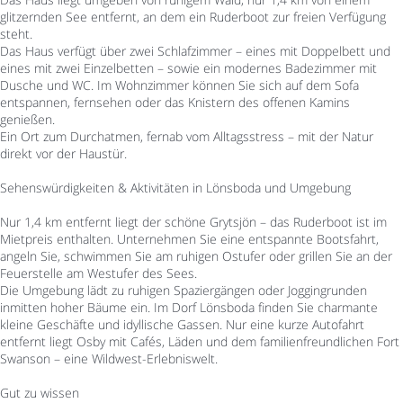
glitzernden See entfernt, an dem ein Ruderboot zur freien Verfügung
steht.
Das Haus verfügt über zwei Schlafzimmer – eines mit Doppelbett und
eines mit zwei Einzelbetten – sowie ein modernes Badezimmer mit
Dusche und WC. Im Wohnzimmer können Sie sich auf dem Sofa
entspannen, fernsehen oder das Knistern des offenen Kamins
genießen.
Ein Ort zum Durchatmen, fernab vom Alltagsstress – mit der Natur
direkt vor der Haustür.
Sehenswürdigkeiten & Aktivitäten in Lönsboda und Umgebung
Nur 1,4 km entfernt liegt der schöne Grytsjön – das Ruderboot ist im
Mietpreis enthalten. Unternehmen Sie eine entspannte Bootsfahrt,
angeln Sie, schwimmen Sie am ruhigen Ostufer oder grillen Sie an der
Feuerstelle am Westufer des Sees.
Die Umgebung lädt zu ruhigen Spaziergängen oder Joggingrunden
inmitten hoher Bäume ein. Im Dorf Lönsboda finden Sie charmante
kleine Geschäfte und idyllische Gassen. Nur eine kurze Autofahrt
entfernt liegt Osby mit Cafés, Läden und dem familienfreundlichen Fort
Swanson – eine Wildwest-Erlebniswelt.
Gut zu wissen