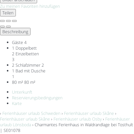
Zu meinen Favoriten hinzufügen
Teilen
Beschreibung
Gäste
4
1 Doppelbett
2 Einzelbetten
3
2 Schlafzimmer
2
1 Bad mit Dusche
1
80 m²
80 m²
Unterkunft
Reservierungsbedingungen
Karte
›
Ferienhäuser urlaub Schweden
›
Ferienhäuser urlaub Skåne
›
Ferienhäuser urlaub Skåne
›
Ferienhäuser urlaub Osby
›
Ferienhäuser
urlaub Lönsboda
› Charmantes Ferienhaus in Waldrandlage bei Tosthult
| SE01078