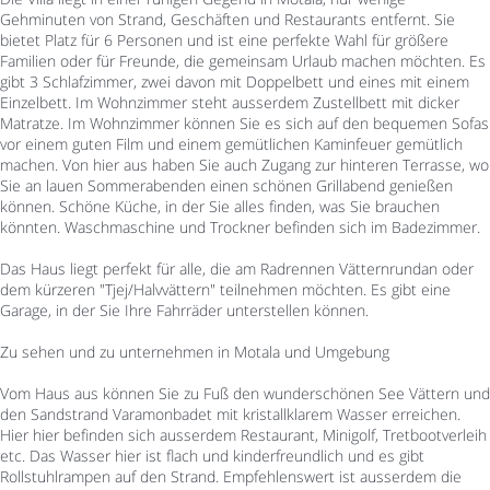
Gehminuten von Strand, Geschäften und Restaurants entfernt. Sie
bietet Platz für 6 Personen und ist eine perfekte Wahl für größere
Familien oder für Freunde, die gemeinsam Urlaub machen möchten. Es
gibt 3 Schlafzimmer, zwei davon mit Doppelbett und eines mit einem
Einzelbett. Im Wohnzimmer steht ausserdem Zustellbett mit dicker
Matratze. Im Wohnzimmer können Sie es sich auf den bequemen Sofas
vor einem guten Film und einem gemütlichen Kaminfeuer gemütlich
machen. Von hier aus haben Sie auch Zugang zur hinteren Terrasse, wo
Sie an lauen Sommerabenden einen schönen Grillabend genießen
können. Schöne Küche, in der Sie alles finden, was Sie brauchen
könnten. Waschmaschine und Trockner befinden sich im Badezimmer.
Das Haus liegt perfekt für alle, die am Radrennen Vätternrundan oder
dem kürzeren "Tjej/Halvvättern" teilnehmen möchten. Es gibt eine
Garage, in der Sie Ihre Fahrräder unterstellen können.
Zu sehen und zu unternehmen in Motala und Umgebung
Vom Haus aus können Sie zu Fuß den wunderschönen See Vättern und
den Sandstrand Varamonbadet mit kristallklarem Wasser erreichen.
Hier hier befinden sich ausserdem Restaurant, Minigolf, Tretbootverleih
etc. Das Wasser hier ist flach und kinderfreundlich und es gibt
Rollstuhlrampen auf den Strand. Empfehlenswert ist ausserdem die