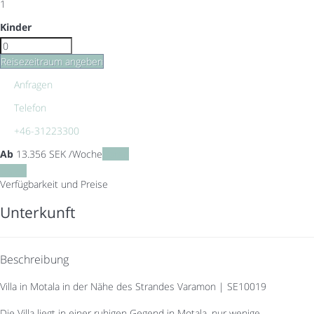
1
Kinder
Reisezeitraum angeben
Anfragen
Telefon
+46-31223300
Ab
13.356
SEK
/Woche
Daten
Daten
Verfügbarkeit und Preise
Unterkunft
Beschreibung
Villa in Motala in der Nähe des Strandes Varamon | SE10019
Die Villa liegt in einer ruhigen Gegend in Motala, nur wenige