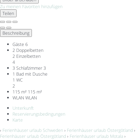
Zu meinen Favoriten hinzufügen
Teilen
Beschreibung
Gäste
6
2 Doppelbetten
2 Einzelbetten
4
3 Schlafzimmer
3
1 Bad mit Dusche
1 WC
2
115 m²
115 m²
WLAN
WLAN
Unterkunft
Reservierungsbedingungen
Karte
›
Ferienhäuser urlaub Schweden
›
Ferienhäuser urlaub Östergötland
›
Ferienhäuser urlaub Östergötland
›
Ferienhäuser urlaub Motala
›