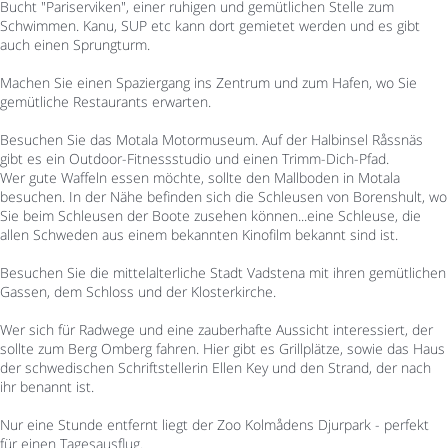
Bucht "Pariserviken", einer ruhigen und gemütlichen Stelle zum
Schwimmen. Kanu, SUP etc kann dort gemietet werden und es gibt
auch einen Sprungturm.
Machen Sie einen Spaziergang ins Zentrum und zum Hafen, wo Sie
gemütliche Restaurants erwarten.
Besuchen Sie das Motala Motormuseum. Auf der Halbinsel Råssnäs
gibt es ein Outdoor-Fitnessstudio und einen Trimm-Dich-Pfad.
Wer gute Waffeln essen möchte, sollte den Mallboden in Motala
besuchen. In der Nähe befinden sich die Schleusen von Borenshult, wo
Sie beim Schleusen der Boote zusehen können...eine Schleuse, die
allen Schweden aus einem bekannten Kinofilm bekannt sind ist.
Besuchen Sie die mittelalterliche Stadt Vadstena mit ihren gemütlichen
Gassen, dem Schloss und der Klosterkirche.
Wer sich für Radwege und eine zauberhafte Aussicht interessiert, der
sollte zum Berg Omberg fahren. Hier gibt es Grillplätze, sowie das Haus
der schwedischen Schriftstellerin Ellen Key und den Strand, der nach
ihr benannt ist.
Nur eine Stunde entfernt liegt der Zoo Kolmådens Djurpark - perfekt
für einen Tagesausflug.