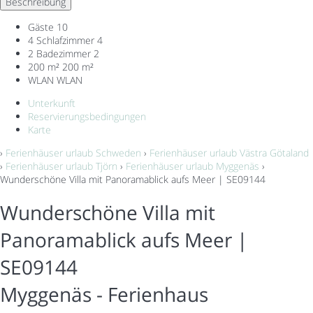
Beschreibung
Gäste
10
4 Schlafzimmer
4
2 Badezimmer
2
200 m²
200 m²
WLAN
WLAN
Unterkunft
Reservierungsbedingungen
Karte
›
Ferienhäuser urlaub Schweden
›
Ferienhäuser urlaub Västra Götaland
›
Ferienhäuser urlaub Tjörn
›
Ferienhäuser urlaub Myggenäs
›
Wunderschöne Villa mit Panoramablick aufs Meer | SE09144
Wunderschöne Villa mit
Panoramablick aufs Meer |
SE09144
Myggenäs -
Ferienhaus