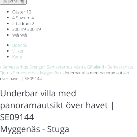
Beskrivning
Gäster
10
4 Sovrum
4
2 badrum
2
200 m²
200 m²
Wifi
Wifi
Boende
Villkor
Karta
›
Semesterhus Sverige
›
Semesterhus Västra Götaland
›
Semesterhus
Tjörn
›
Semesterhus Myggenäs
› Underbar villa med panoramautsikt
över havet | SE09144
Underbar villa med
panoramautsikt över havet |
SE09144
Myggenäs -
Stuga