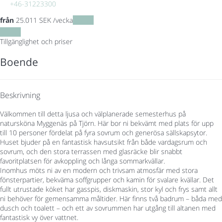
+46-31223300
från
25.011
SEK
/vecka
Datum
Datum
Tillgänglighet och priser
Boende
Beskrivning
Välkommen till detta ljusa och välplanerade semesterhus på
natursköna Myggenäs på Tjörn. Här bor ni bekvämt med plats för upp
till 10 personer fördelat på fyra sovrum och generösa sällskapsytor.
Huset bjuder på en fantastisk havsutsikt från både vardagsrum och
sovrum, och den stora terrassen med glasräcke blir snabbt
favoritplatsen för avkoppling och långa sommarkvällar.
Inomhus möts ni av en modern och trivsam atmosfär med stora
fönsterpartier, bekväma soffgrupper och kamin för svalare kvällar. Det
fullt utrustade köket har gasspis, diskmaskin, stor kyl och frys samt allt
ni behöver för gemensamma måltider. Här finns två badrum – båda med
dusch och toalett – och ett av sovrummen har utgång till altanen med
fantastisk vy över vattnet.