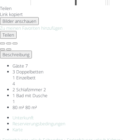
Teilen
Link kopiert
Bilder anschauen
Zu meinen Favoriten hinzufügen
Teilen
Beschreibung
Gäste
7
3 Doppelbetten
1 Einzelbett
4
2 Schlafzimmer
2
1 Bad mit Dusche
1
80 m²
80 m²
Unterkunft
Reservierungsbedingungen
Karte
›
Ferienhäuser urlaub Schweden
›
Ferienhäuser urlaub Kalmar
›