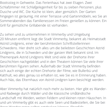
Bootssteg in Gehweite. Das Ferienhaus hat zwei Etagen. Zwei
Schlafzimmer mit Schlafgelegenheit für bis zu sieben Personen, plus
Dusche und WC. Die Küche ist klein, aber gemütlich. Der Garten
hingegen ist geräumig, mit einer Terrasse und Gartenmöbeln, wo Sie an
Sommerabenden das Familienessen im Freien genießen zu können. Ein
Grill für gemütliche Grillabende ist vorhanden.
Zu sehen und zu unternehmen in Vimmerby und Umgebung
20 Minuten entfernt liegt die Stadt Vimmerby, bekannt als Heimatstadt
Astrid Lindgrens, einer der berühmtesten Schriftstellerinnen
Schwedens. Hier dreht sich alles um die beliebten Geschichten Astrid
Lindgrens, die in Schweden und der ganzen Welt bekannt sind. Im
Themenpark Astrid Lindgrens Welt sind viele der Drehorte ihrer
Geschichten nachgebildet und in den Theatern können Sie viele ihrer
berühmten Figuren sehen. Außerhalb der Stadt Vimmerby befinden
sich auch einige der echten Drehorte der Filme, wie Bullerbü und
Katthult, wo alles genau so erhalten ist, wie Sie es in Erinnerung haben.
Auch Näs, das Elternhaus von Astrid Lindgren kann besichtigt werden.
Aber Vimmerby hat natürlich noch mehr zu bieten. Hier gibt es Wander-
und Radwege durch Wälder und die klassische småländische
Landschaft mit Weiden, weiten Feldern und kleinen roten Häuschen. In
und um Vimmerby gibt es auch viele Seen und Badestellen, die Sie bei
Ihren Wanderungen selbst entdecken können. Ebenfalls