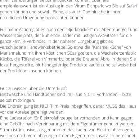
empfehlenswert ist ein Ausflug in den Virum Elchpark, wo Sie auf Safari
gehen können und sowohl Elche, als auch Damhirsche in ihrer
natürlichen Umgebung beobachten können.
Für mehr Action gibt es auch den "Björkbacken" mit Abenteuergolf und
Wasserspielplatz, der kühlende Bäder mit lustigen Aktivitäten für die
ganze Familie verbindet. In der näheren Umgebung gibt es
verschiedene Handwerksbetriebe. So etwa die "Karamellküche" von
Mariannelund mit ihren köstlichen Süssigkeiten, die Wachskerzenfabik
Käbbo, die Töferei von Vimmerby, oder die Brauerei Åbro, in denen Sie
lokal hergestellte, oft handgefertige Produkte kaufen und teilweise bei
der Produkion zusehen können.
Gut zu wissen über die Unterkunft
Bettwäsche und Handtücher sind im Haus NICHT vorhanden – bitte
selbst mitbringen.
Die Endreinigung ist NICHT im Preis inbegriffen, daher MUSS das Haus
vor der Abreise gereinigt werden.
Eine Ladestation für Elektrofahrzeuge ist vorhanden und kann gegen
eine Gebühr nach Vereinbarung mit dem Eigentümer genutzt werden.
Strom ist inklusive, ausgenommen das Laden von Elektrofahrzeugen,
welches nach Vereinbarung mit dem Eigentümer zusätzlich berechnet