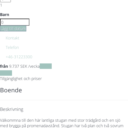
1
Barn
Lägg till datum
Kontakt
Telefon
+46-31223300
från
9.737
SEK
/vecka
Datum
Datum
Tillgänglighet och priser
Boende
Beskrivning
Välkommna till den här lantliga stugan med stor trädgård och en sjö
med brygga på promenadavstånd. Stugan har två plan och två sovrum