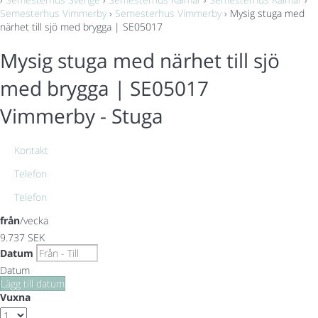
Semesterhus Vimmerby
›
Semesterhus Vimmerby
› Mysig stuga med
närhet till sjö med brygga | SE05017
Mysig stuga med närhet till sjö
med brygga | SE05017
Vimmerby -
Stuga
Kontakt
Telefon
Telefon
från
/vecka
9.737
SEK
Datum
Datum
Lägg till datum
Vuxna