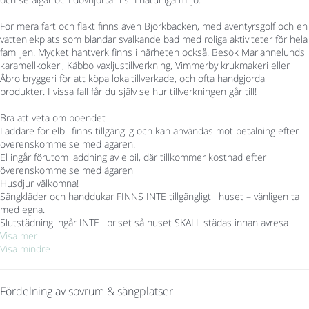
För mera fart och fläkt finns även Björkbacken, med äventyrsgolf och en
vattenlekplats som blandar svalkande bad med roliga aktiviteter för hela
familjen. Mycket hantverk finns i närheten också. Besök Mariannelunds
karamellkokeri, Käbbo vaxljustillverkning, Vimmerby krukmakeri eller
Åbro bryggeri för att köpa lokaltillverkade, och ofta handgjorda
produkter. I vissa fall får du själv se hur tillverkningen går till!
Bra att veta om boendet
Laddare för elbil finns tillgänglig och kan användas mot betalning efter
överenskommelse med ägaren.
El ingår förutom laddning av elbil, där tillkommer kostnad efter
överenskommelse med ägaren
Husdjur välkomna!
Sängkläder och handdukar FINNS INTE tillgängligt i huset – vänligen ta
med egna.
Slutstädning ingår INTE i priset så huset SKALL städas innan avresa
Visa mer
Visa mindre
Fördelning av sovrum & sängplatser