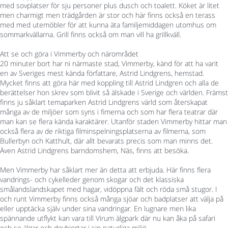
med sovplatser för sju personer plus dusch och toalett. Köket är litet
men charmigt men trädgården är stor och här finns också en terass
med med utemöbler för att kunna äta familjemiddagen utomhus om
sommarkvällarna. Grill finns också om man vill ha grillkväll.
Att se och göra i Vimmerby och närområdet
20 minuter bort har ni närmaste stad, Vimmerby, känd för att ha varit
en av Sveriges mest kända författare, Astrid Lindgrens, hemstad.
Mycket finns att göra här med koppling till Astrid Lindgren och alla de
berättelser hon skrev som blivit så älskade i Sverige och världen. Främst
finns ju såklart temaparken Astrid Lindgrens värld som återskapat
många av de miljöer som syns i fimerna och som har flera teatrar där
man kan se flera kända karaktärer. Utanför staden Vimmerby hittar man
också flera av de riktiga filminspelningsplatserna av filmerna, som
Bullerbyn och Katthult, där allt bevarats precis som man minns det.
Även Astrid Lindgrens barndomshem, Näs, finns att besöka.
Men Vimmerby har såklart mer än detta att erbjuda. Här finns flera
vandrings- och cykelleder genom skogar och det klassiska
smålandslandskapet med hagar, vidöppna fält och röda små stugor. I
och runt Vimmerby finns också många sjöar och badplatser att välja på
eller upptäcka själv under sina vandringar. En lugnare men lika
spännande utflykt kan vara till Virum älgpark där nu kan åka på safari
och se älgar och dovhjortar i sin naturliga miljö.