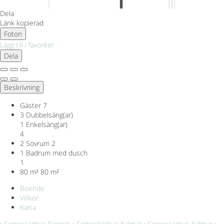
Dela
Länk kopierad
Foton
Lägg till i favoriter
Dela
Beskrivning
Gäster
7
3 Dubbelsäng(ar)
1 Enkelsäng(ar)
4
2 Sovrum
2
1 Badrum med dusch
1
80 m²
80 m²
Boende
Villkor
Karta
›
Semesterhus Sverige
›
Semesterhus Kalmar
›
Semesterhus Kalmar
›