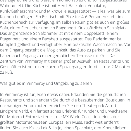
Wohnumfeld. Die Küche ist mit Herd, Backofen, Ventilator,
Kühl-/Gefrierschrank und Mikrowelle ausgestattet — alles, was Sie zum
Kochen benötigen. Ein Esstisch mit Platz für 4-6 Personen steht im
Küchenbereich zur Verfügung. Im selben Raum gibt es auch ein großes
Sofa, einen Fernseher und ein Etagenbett für zusätzlichen Schlafplatz.
Das angrenzende Schlafzimmer ist mit einem Doppelbett, einem
Etagenbett und einem Babybett ausgestattet. Das Badezimmer ist
komplett gefliest und verfügt über eine praktische Waschmaschine. Vor
dem Eingang besteht die Möglichkeit, das Auto zu parken, und Sie
haben auch Zugang zu einer gemütlichen Terrasse mit Grill. Das
Zentrum von Vimmerby mit seiner großen Auswahl an Restaurants und
Geschäften ist nur einen kurzen Spaziergang entfernt — nur 2 Minuten
zu Fuß.
Was gibt es in Vimmerby und Umgebung zu sehen
In Vimmerby ist für jeden etwas dabei. Erkunden Sie die gemütlichen
Restaurants und schlendern Sie durch die bezaubernden Boutiquen. In
nur wenigen Autominuten erreichen Sie den Theaterpark Astrid
Lindgrens Värld, ein fantastisches Erlebnis für Kinder und Erwachsene.
Für Motorrad-Enthusiasten ist die MX World Collection, eines der
größten Motorradmuseen Europas, ein Muss. Nicht weit entfernt
finden Sie auch Kalles Lek & Latjo, einen Spielplatz, den Kinder lieben