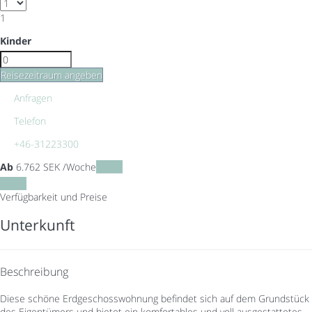
1
Kinder
Reisezeitraum angeben
Anfragen
Telefon
+46-31223300
Ab
6.762
SEK
/Woche
Daten
Daten
Verfügbarkeit und Preise
Unterkunft
Beschreibung
Diese schöne Erdgeschosswohnung befindet sich auf dem Grundstück
des Eigentümers und bietet ein komfortables und voll ausgestattetes