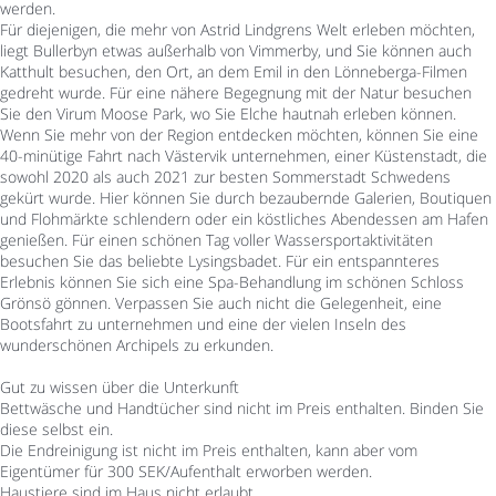
werden.
Für diejenigen, die mehr von Astrid Lindgrens Welt erleben möchten,
liegt Bullerbyn etwas außerhalb von Vimmerby, und Sie können auch
Katthult besuchen, den Ort, an dem Emil in den Lönneberga-Filmen
gedreht wurde. Für eine nähere Begegnung mit der Natur besuchen
Sie den Virum Moose Park, wo Sie Elche hautnah erleben können.
Wenn Sie mehr von der Region entdecken möchten, können Sie eine
40-minütige Fahrt nach Västervik unternehmen, einer Küstenstadt, die
sowohl 2020 als auch 2021 zur besten Sommerstadt Schwedens
gekürt wurde. Hier können Sie durch bezaubernde Galerien, Boutiquen
und Flohmärkte schlendern oder ein köstliches Abendessen am Hafen
genießen. Für einen schönen Tag voller Wassersportaktivitäten
besuchen Sie das beliebte Lysingsbadet. Für ein entspannteres
Erlebnis können Sie sich eine Spa-Behandlung im schönen Schloss
Grönsö gönnen. Verpassen Sie auch nicht die Gelegenheit, eine
Bootsfahrt zu unternehmen und eine der vielen Inseln des
wunderschönen Archipels zu erkunden.
Gut zu wissen über die Unterkunft
Bettwäsche und Handtücher sind nicht im Preis enthalten. Binden Sie
diese selbst ein.
Die Endreinigung ist nicht im Preis enthalten, kann aber vom
Eigentümer für 300 SEK/Aufenthalt erworben werden.
Haustiere sind im Haus nicht erlaubt.