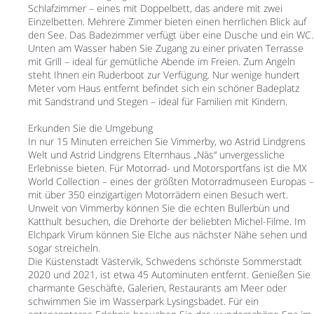
Schlafzimmer – eines mit Doppelbett, das andere mit zwei
Einzelbetten. Mehrere Zimmer bieten einen herrlichen Blick auf
den See. Das Badezimmer verfügt über eine Dusche und ein WC.
Unten am Wasser haben Sie Zugang zu einer privaten Terrasse
mit Grill – ideal für gemütliche Abende im Freien. Zum Angeln
steht Ihnen ein Ruderboot zur Verfügung. Nur wenige hundert
Meter vom Haus entfernt befindet sich ein schöner Badeplatz
mit Sandstrand und Stegen – ideal für Familien mit Kindern.
Erkunden Sie die Umgebung
In nur 15 Minuten erreichen Sie Vimmerby, wo Astrid Lindgrens
Welt und Astrid Lindgrens Elternhaus „Näs“ unvergessliche
Erlebnisse bieten. Für Motorrad- und Motorsportfans ist die MX
World Collection – eines der größten Motorradmuseen Europas –
mit über 350 einzigartigen Motorrädern einen Besuch wert.
Unweit von Vimmerby können Sie die echten Bullerbün und
Katthult besuchen, die Drehorte der beliebten Michel-Filme. Im
Elchpark Virum können Sie Elche aus nächster Nähe sehen und
sogar streicheln.
Die Küstenstadt Västervik, Schwedens schönste Sommerstadt
2020 und 2021, ist etwa 45 Autominuten entfernt. Genießen Sie
charmante Geschäfte, Galerien, Restaurants am Meer oder
schwimmen Sie im Wasserpark Lysingsbadet. Für ein