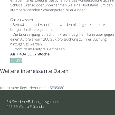
entspannteres Erlebnis besuchen Sie das wunderschöne Spa im
Schloss Gränsö oder unternehmen Sie eine Bootsfahrt, um den
atemberaubenden Schärengarten zu erkunden.
Gut zu wissen
• Bettwäsche und Handtücher werden nicht gestellt – bitte
bringen Sie Ihre eigene mit.
• Die Endreinigung ist nicht im Preis inbegriffen, kann aber gegen
einen Aufpreis von 1200 SEK pro Buchung zu Ihrer Buchung
hinzugefügt werden.
• Strom ist im Mietpreis enthalten.
7.434 SEK
Ab
/ Woche
+ INFO
Weitere interessante Daten
touristische Registriernummer
SE05080
SN Sweden AB, Ljungdalsgatan 4
426 69 Västra Frölunda