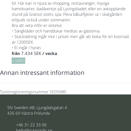
bil. Här kan ni njuta av shopping, restauranger, mysiga
hamnkvarter, badäventyr på Lysingsbadet eller en avkopplande
stund på Gränsö slotts spa. Flera båtutflykter ut i skärgården
erbjuds också under sommaren.
Bra att veta inför er vistelse
• Sängkläder och handdukar medtas av gästerna.
• Slutstädning ingår inte i priset men går att boka för en kostnad
av 1200SEK.
• El ingår i hyran.
7.434 SEK
från
/ vecka
+ INFO
Annan intressant information
Turistregistreringsnummer
SE05080
SN Sweden AB, Ljungdalsgatan 4
426 69 Västra Frölunda
+46 31 22 33 00
hello@staynordic.se