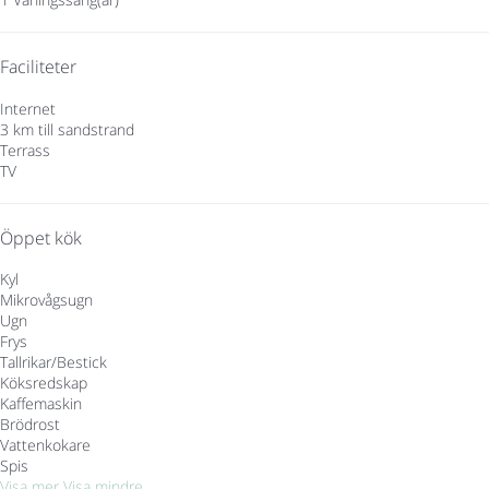
Faciliteter
Internet
3 km till sandstrand
Terrass
TV
Öppet kök
Kyl
Mikrovågsugn
Ugn
Frys
Tallrikar/Bestick
Köksredskap
Kaffemaskin
Brödrost
Vattenkokare
Spis
Visa mer
Visa mindre