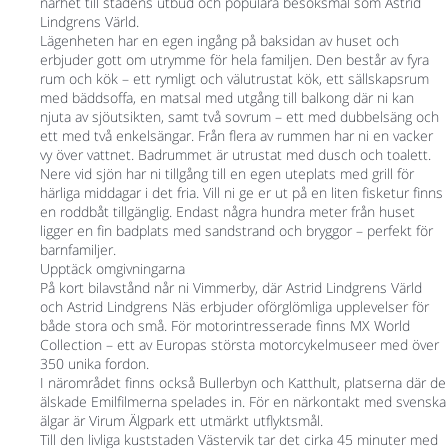
närhet till stadens utbud och populära besöksmål som Astrid
Lindgrens Värld.
Lägenheten har en egen ingång på baksidan av huset och
erbjuder gott om utrymme för hela familjen. Den består av fyra
rum och kök – ett rymligt och välutrustat kök, ett sällskapsrum
med bäddsoffa, en matsal med utgång till balkong där ni kan
njuta av sjöutsikten, samt två sovrum – ett med dubbelsäng och
ett med två enkelsängar. Från flera av rummen har ni en vacker
vy över vattnet. Badrummet är utrustat med dusch och toalett.
Nere vid sjön har ni tillgång till en egen uteplats med grill för
härliga middagar i det fria. Vill ni ge er ut på en liten fisketur finns
en roddbåt tillgänglig. Endast några hundra meter från huset
ligger en fin badplats med sandstrand och bryggor – perfekt för
barnfamiljer.
Upptäck omgivningarna
På kort bilavstånd når ni Vimmerby, där Astrid Lindgrens Värld
och Astrid Lindgrens Näs erbjuder oförglömliga upplevelser för
både stora och små. För motorintresserade finns MX World
Collection – ett av Europas största motorcykelmuseer med över
350 unika fordon.
I närområdet finns också Bullerbyn och Katthult, platserna där de
älskade Emilfilmerna spelades in. För en närkontakt med svenska
älgar är Virum Älgpark ett utmärkt utflyktsmål.
Till den livliga kuststaden Västervik tar det cirka 45 minuter med