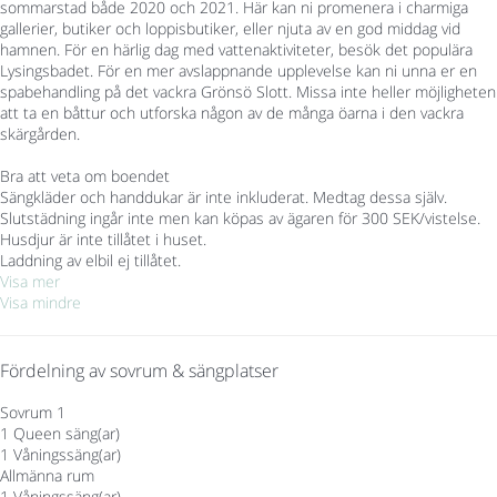
sommarstad både 2020 och 2021. Här kan ni promenera i charmiga
gallerier, butiker och loppisbutiker, eller njuta av en god middag vid
hamnen. För en härlig dag med vattenaktiviteter, besök det populära
Lysingsbadet. För en mer avslappnande upplevelse kan ni unna er en
spabehandling på det vackra Grönsö Slott. Missa inte heller möjligheten
att ta en båttur och utforska någon av de många öarna i den vackra
skärgården.
Bra att veta om boendet
Sängkläder och handdukar är inte inkluderat. Medtag dessa själv.
Slutstädning ingår inte men kan köpas av ägaren för 300 SEK/vistelse.
Husdjur är inte tillåtet i huset.
Laddning av elbil ej tillåtet.
Visa mer
Visa mindre
Fördelning av sovrum & sängplatser
Sovrum 1
1 Queen säng(ar)
1 Våningssäng(ar)
Allmänna rum
1 Våningssäng(ar)