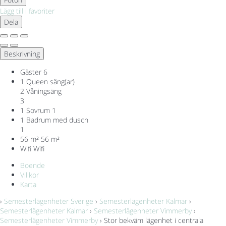
Lägg till i favoriter
Dela
Beskrivning
Gäster
6
1 Queen säng(ar)
2 Våningsäng
3
1 Sovrum
1
1 Badrum med dusch
1
56 m²
56 m²
Wifi
Wifi
Boende
Villkor
Karta
›
Semesterlägenheter Sverige
›
Semesterlägenheter Kalmar
›
Semesterlägenheter Kalmar
›
Semesterlägenheter Vimmerby
›
Semesterlägenheter Vimmerby
› Stor bekväm lägenhet i centrala