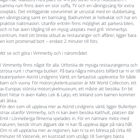
samma rum finns även en stor soffa, TV och en våningssäng för extra
sovplats. Det intilliggande sovrummet är utrustat med en dubbelsäng,
en våningssäng samt en barnsäng. Badrummet är helkaklat och har en
praktisk tvättmaskin. Utanför entrén finns möjlighet att parkera bilen,
och ni har även tillgång till en mysig uteplats med grill. Vimmerbys
centrum, med sitt breda utbud av restauranger och affärer, ligger bara
en kort promenad bort – endast 2 minuter till fots.
Att se och göra i Vimmerby och i närområdet
I Vimmerby finns något för alla. Utforska de mysiga restaurangerna och
strosa runt i charmiga butiker. På bara några minuters bilfärd tar ni er till
teaterparken Astrid Lindgrens Värld, en fantastisk upplevelse för både
barn och vuxna. För motorcykelentusiaster är MX World Collection, ett
av Europas största motorcykelmuseum, ett måste att besöka. En bit
bort hittar ni även Kalles Lek & Latjo, ett lekland som barnen kommer
att älska.
För den som vill uppleva mer av Astrid Lindgrens värld, ligger Bullerbyn
strax utanför Vimmerby, och ni kan även besöka Katthult, platsen där
Emil i Lönneberga-filmerna spelades in. För en närmare möte med
naturen, besök Virum älgpark där ni kan få uppleva älgar på nära håll.
Om ni vill upptäcka mer av regionen, kan ni ta en bilresa på cirka 40
minuter till Västervik, en kuststad som utsågs till Sveriges bästa