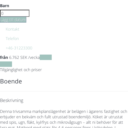
Barn
Lägg till datum
Kontakt
Telefon
+46-31223300
från
6.762
SEK
/vecka
Datum
Datum
Tillgänglighet och priser
Boende
Beskrivning
Denna trivsamma markplanslägenhet är belägen i ägarens fastighet och
erbjuder en bekväm och fullt utrustad boendemiljö. Köket är utrustat
med spis, ugn, fläkt, kyl/frys och mikrovågsugn – allt ni behöver för att
laga mat. Matbord med plats för 4-6 personer finns i köksdelen. I