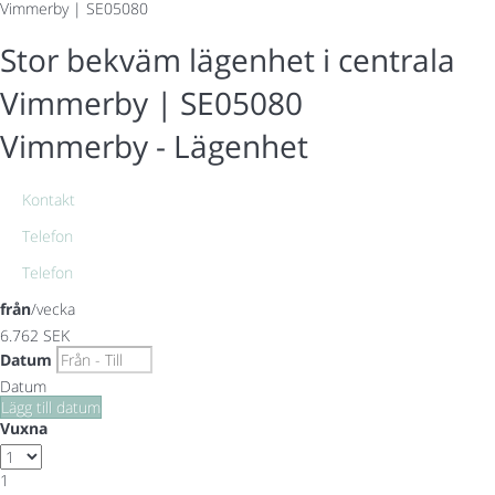
Vimmerby | SE05080
Stor bekväm lägenhet i centrala
Vimmerby | SE05080
Vimmerby -
Lägenhet
Kontakt
Telefon
Telefon
från
/vecka
6.762
SEK
Datum
Datum
Lägg till datum
Vuxna
1