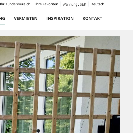
Ihr Kundenbereich
Ihre Favoriten
Deutsch
Währung :
SEK
NG
VERMIETEN
INSPIRATION
KONTAKT