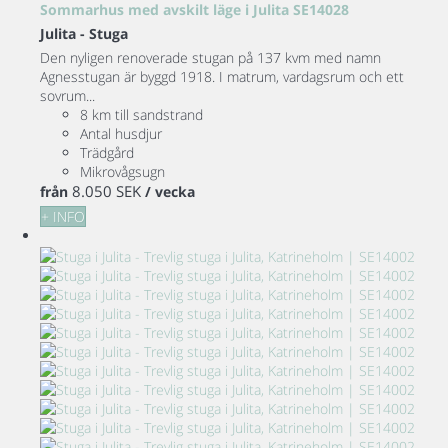
Sommarhus med avskilt läge i Julita SE14028
Julita -
Stuga
Den nyligen renoverade stugan på 137 kvm med namn
Agnesstugan är byggd 1918. I matrum, vardagsrum och ett
sovrum...
8 km till sandstrand
Antal husdjur
Trädgård
Mikrovågsugn
8.050 SEK
från
/ vecka
+ INFO