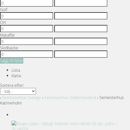
Golf
Ort
Mataffär
Skidbacke
Lägg till filter
Lista
Karta
Sortera efter:
›
Semesterhus Sverige
›
Semesterhus Södermanland
› Semesterhus
Katrineholm