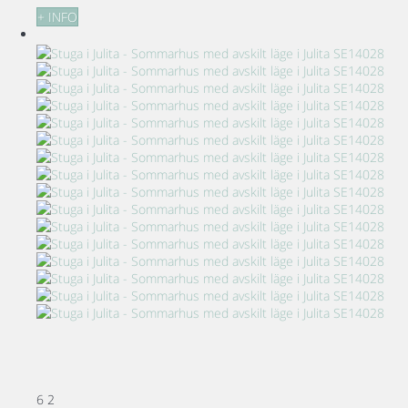
+ INFO
6
2