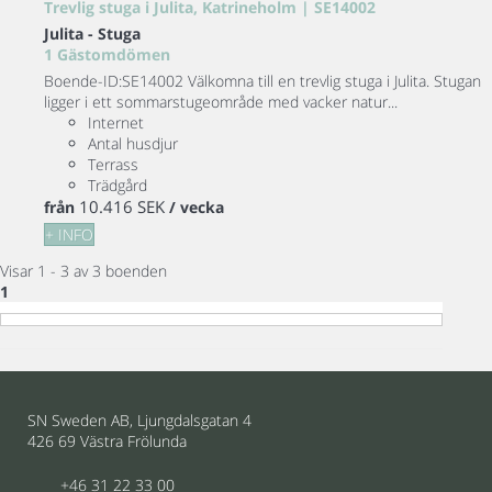
Trevlig stuga i Julita, Katrineholm | SE14002
Julita -
Stuga
1 Gästomdömen
Boende-ID:SE14002 Välkomna till en trevlig stuga i Julita. Stugan
ligger i ett sommarstugeområde med vacker natur...
Internet
Antal husdjur
Terrass
Trädgård
10.416 SEK
från
/ vecka
+ INFO
Visar 1 - 3 av 3 boenden
1
SN Sweden AB, Ljungdalsgatan 4
426 69 Västra Frölunda
+46 31 22 33 00