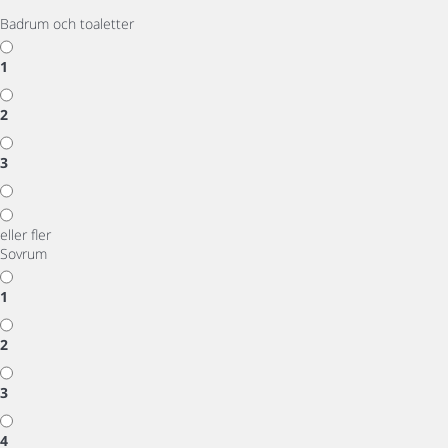
Badrum och toaletter
1
2
3
eller fler
Sovrum
1
2
3
4