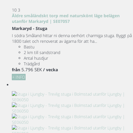
10
3
Äldre småländskt torp med naturskönt läge belägen
utanför Markaryd | SE07057
Markaryd -
Stuga
I södra Småland hittar ni denna oerhört charmiga stuga. Byggt på
1800 talet och renoverat av ägarna för att ha...
Bastu
2 km till sandstrand
Antal husdjur
Trädgård
5.796 SEK
från
/ vecka
+ INFO