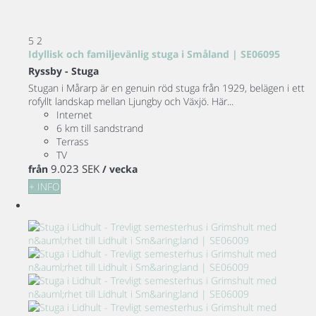
5
2
Idyllisk och familjevänlig stuga i Småland | SE06095
Ryssby -
Stuga
Stugan i Mårarp är en genuin röd stuga från 1929, belägen i ett
rofyllt landskap mellan Ljungby och Växjö. Här...
Internet
6 km till sandstrand
Terrass
TV
9.023 SEK
från
/ vecka
+ INFO