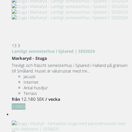
13
3
Lantligt semesterhus i Sjöared | SE02024
Markaryd -
Stuga
Trevligt och fräscht semesterhus i Sjöared i Halland på gränsen
till Småland. Huset är välutrustat med tre...
Jacuzzi
Internet
Antal husdjur
Terrass
12.180 SEK
från
/ vecka
+ INFO