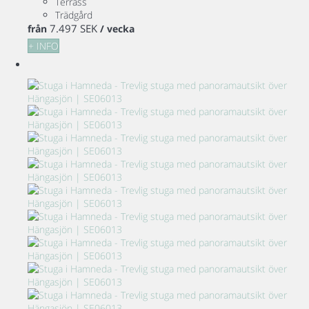
Terrass
Trädgård
7.497 SEK
från
/ vecka
+ INFO