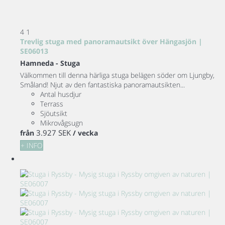
4
1
Trevlig stuga med panoramautsikt över Hängasjön |
SE06013
Hamneda -
Stuga
Välkommen till denna härliga stuga belägen söder om Ljungby,
Småland! Njut av den fantastiska panoramautsikten...
Antal husdjur
Terrass
Sjöutsikt
Mikrovågsugn
3.927 SEK
från
/ vecka
+ INFO