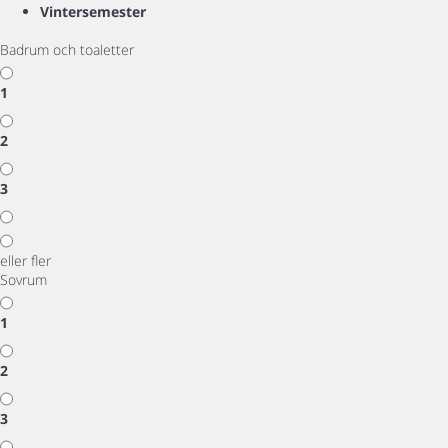
Vintersemester
Badrum och toaletter
1
2
3
eller fler
Sovrum
1
2
3