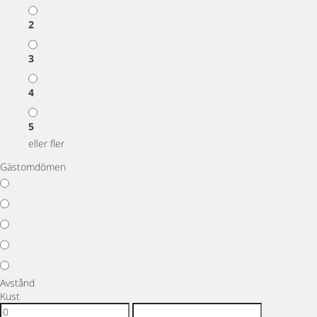
2
3
4
5
eller fler
Gästomdömen
Avstånd
Kust