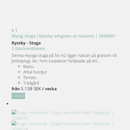
5
1
Mysig stuga i Ryssby omgiven av naturen | SE06007
Ryssby -
Stuga
3 Gästomdömen
Denna mysiga stuga på 56 m2 ligger nästan på gränsen till
Jönköpings län. Fem sovplatser fördelade på ett...
Bastu
Antal husdjur
Terrass
Trädgård
5.138 SEK
från
/ vecka
+ INFO