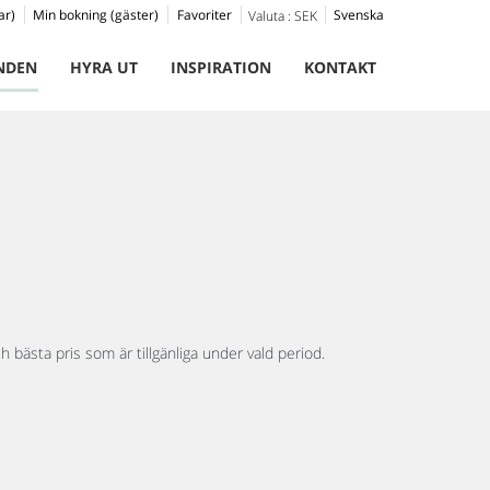
ar)
Min bokning (gäster)
Favoriter
Svenska
Valuta :
SEK
NDEN
HYRA UT
INSPIRATION
KONTAKT
h bästa pris som är tillgänliga under vald period.