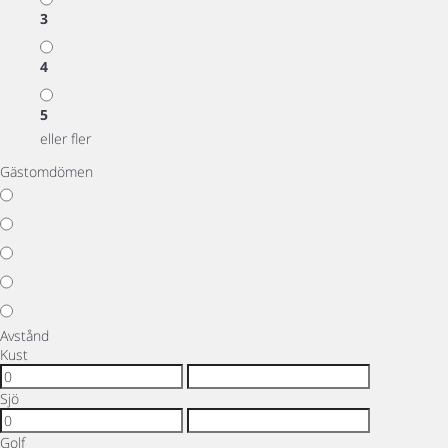
3
4
5
eller fler
Gästomdömen
Avstånd
Kust
Sjö
Golf