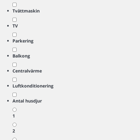
Tvättmaskin
TV
Parkering
Balkong
Centralvärme
Luftkonditionering
Antal husdjur
1
2