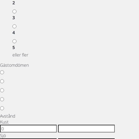
2
3
4
5
eller fler
Gästomdömen
Avstånd
Kust
Sjö