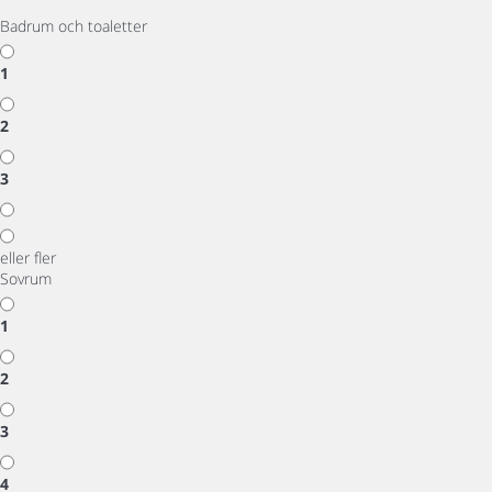
Badrum och toaletter
1
2
3
eller fler
Sovrum
1
2
3
4