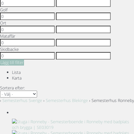
Golf
Ort
Mataffär
Skidbacke
Lägg till filter
Lista
Karta
Sortera efter:
›
Semesterhus Sverige
›
Semesterhus Blekinge
› Semesterhus Ronneby