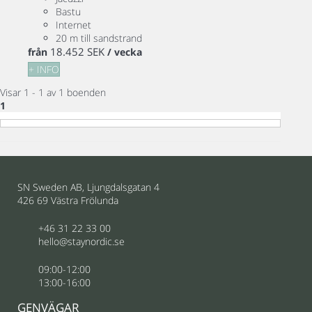
Bastu
Internet
20 m till sandstrand
18.452 SEK
från
/ vecka
+ INFO
Visar 1 - 1 av 1 boenden
1
SN Sweden AB, Ljungdalsgatan 4
426 69 Västra Frölunda
+46 31 22 33 00
hello@staynordic.se
09:00-12:00
13:00-16:00
GENVÄGAR