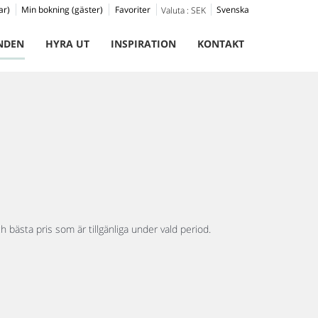
ar)
Min bokning (gäster)
Favoriter
Svenska
Valuta :
SEK
NDEN
HYRA UT
INSPIRATION
KONTAKT
h bästa pris som är tillgänliga under vald period.