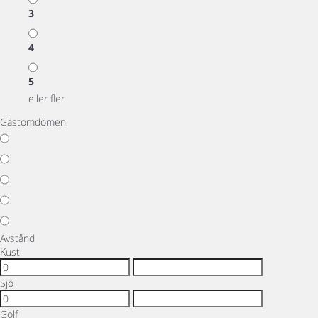
3
4
5
eller fler
Gästomdömen
Avstånd
Kust
Sjö
Golf