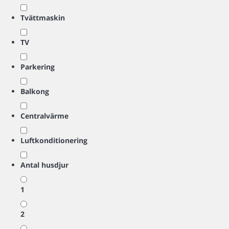
Tvättmaskin
TV
Parkering
Balkong
Centralvärme
Luftkonditionering
Antal husdjur
1
2