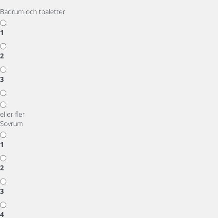
Badrum och toaletter
1
2
3
eller fler
Sovrum
1
2
3
4