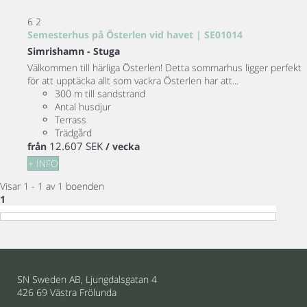
6
2
Semesterhus på Österlen vid havet | SE01014
Simrishamn -
Stuga
Välkommen till härliga Österlen! Detta sommarhus ligger perfekt
för att upptäcka allt som vackra Österlen har att...
300 m till sandstrand
Antal husdjur
Terrass
Trädgård
12.607 SEK
från
/ vecka
+ INFO
Visar 1 - 1 av 1 boenden
1
SN Sweden AB, Ljungdalsgatan 4
426 69 Västra Frölunda