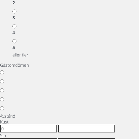
2
3
4
5
eller fler
Gästomdömen
Avstånd
Kust
Sjö