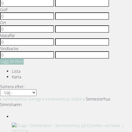
Golf
Ort
Mataffär
Skidbacke
Lägg till filter
Lista
Karta
Sortera efter:
›
Semesterhus Sverige
›
Semesterhus Skåne
› Semesterhus
Simrishamn