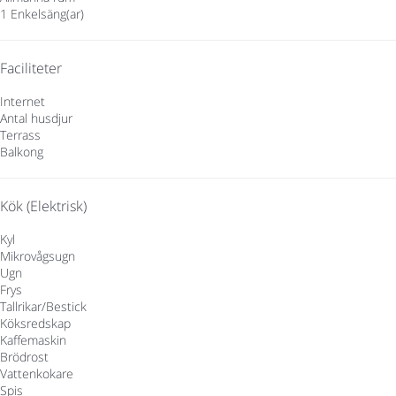
1 Enkelsäng(ar)
Faciliteter
Internet
Antal husdjur
Terrass
Balkong
Kök (Elektrisk)
Kyl
Mikrovågsugn
Ugn
Frys
Tallrikar/Bestick
Köksredskap
Kaffemaskin
Brödrost
Vattenkokare
Spis