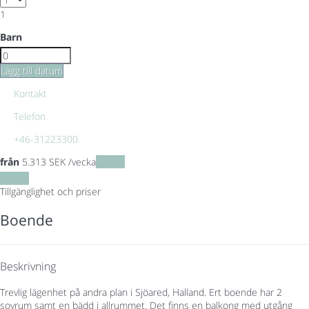
1
Barn
Lägg till datum
Kontakt
Telefon
+46-31223300
från
5.313
SEK
/vecka
Datum
Datum
Tillgänglighet och priser
Boende
Beskrivning
Trevlig lägenhet på andra plan i Sjöared, Halland. Ert boende har 2
sovrum samt en bädd i allrummet. Det finns en balkong med utgång