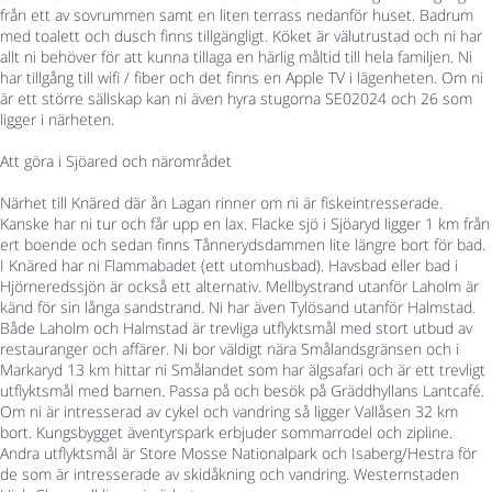
från ett av sovrummen samt en liten terrass nedanför huset. Badrum
med toalett och dusch finns tillgängligt. Köket är välutrustad och ni har
allt ni behöver för att kunna tillaga en härlig måltid till hela familjen. Ni
har tillgång till wifi / fiber och det finns en Apple TV i lägenheten. Om ni
är ett större sällskap kan ni även hyra stugorna SE02024 och 26 som
ligger i närheten.
Att göra i Sjöared och närområdet
Närhet till Knäred där ån Lagan rinner om ni är fiskeintresserade.
Kanske har ni tur och får upp en lax. Flacke sjö i Sjöaryd ligger 1 km från
ert boende och sedan finns Tånnerydsdammen lite längre bort för bad.
I Knäred har ni Flammabadet (ett utomhusbad). Havsbad eller bad i
Hjörneredssjön är också ett alternativ. Mellbystrand utanför Laholm är
känd för sin långa sandstrand. Ni har även Tylösand utanför Halmstad.
Både Laholm och Halmstad är trevliga utflyktsmål med stort utbud av
restauranger och affärer. Ni bor väldigt nära Smålandsgränsen och i
Markaryd 13 km hittar ni Smålandet som har älgsafari och är ett trevligt
utflyktsmål med barnen. Passa på och besök på Gräddhyllans Lantcafé.
Om ni är intresserad av cykel och vandring så ligger Vallåsen 32 km
bort. Kungsbygget äventyrspark erbjuder sommarrodel och zipline.
Andra utflyktsmål är Store Mosse Nationalpark och Isaberg/Hestra för
de som är intresserade av skidåkning och vandring. Westernstaden