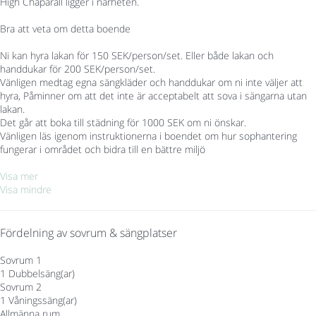
High Chaparall ligger i närheten.
Bra att veta om detta boende
Ni kan hyra lakan för 150 SEK/person/set. Eller både lakan och
handdukar för 200 SEK/person/set.
Vänligen medtag egna sängkläder och handdukar om ni inte väljer att
hyra, Påminner om att det inte är acceptabelt att sova i sängarna utan
lakan.
Det går att boka till städning för 1000 SEK om ni önskar.
Vänligen läs igenom instruktionerna i boendet om hur sophantering
fungerar i området och bidra till en bättre miljö
Visa mer
Visa mindre
Fördelning av sovrum & sängplatser
Sovrum 1
1 Dubbelsäng(ar)
Sovrum 2
1 Våningssäng(ar)
Allmänna rum