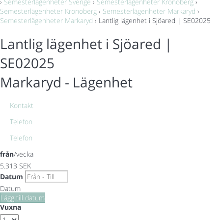
›
Semesterlägenheter Sverige
›
Semesterlägenheter Kronoberg
›
Semesterlägenheter Kronoberg
›
Semesterlägenheter Markaryd
›
Semesterlägenheter Markaryd
› Lantlig lägenhet i Sjöared | SE02025
Lantlig lägenhet i Sjöared |
SE02025
Markaryd -
Lägenhet
Kontakt
Telefon
Telefon
från
/vecka
5.313
SEK
Datum
Datum
Lägg till datum
Vuxna