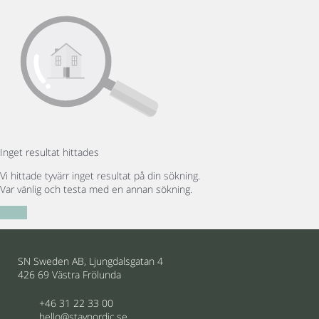
Inget resultat hittades
Vi hittade tyvärr inget resultat på din sökning.
Var vänlig och testa med en annan sökning.
Rensa
SN Sweden AB, Ljungdalsgatan 4
426 69 Västra Frölunda
+46 31 22 33 00
hello@staynordic.se