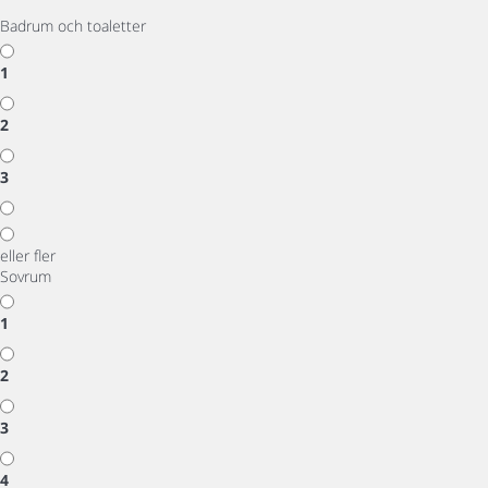
Badrum och toaletter
1
2
3
eller fler
Sovrum
1
2
3
4