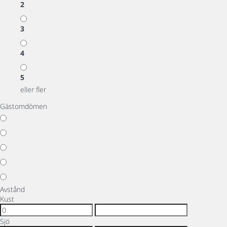
2
3
4
5
eller fler
Gästomdömen
Avstånd
Kust
Sjö