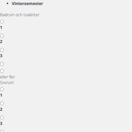
Vintersemester
Badrum och toaletter
1
2
3
eller fler
Sovrum
1
2
3