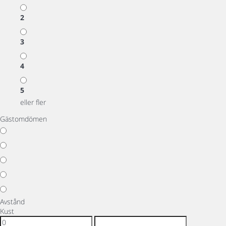
2
3
4
5
eller fler
Gästomdömen
Avstånd
Kust