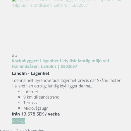
6
3
Kockabygget: Lägenhet i idyllisk lantlig miljö vid
Hallandsåsen, Laholm | SE02057
Laholm -
Lägenhet
I denna helt nyrenoverade lägenhet precis där Skåne möter
Halland i en otroligt lantlig idyll ligger denna...
Internet
9 km till sandstrand
Terrass
Mikrovågsugn
13.678 SEK
från
/ vecka
+ INFO
Visar 1 - 3 av 3 boenden