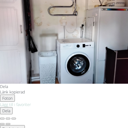
Dela
Länk kopierad
Foton
Lägg till i favoriter
Dela