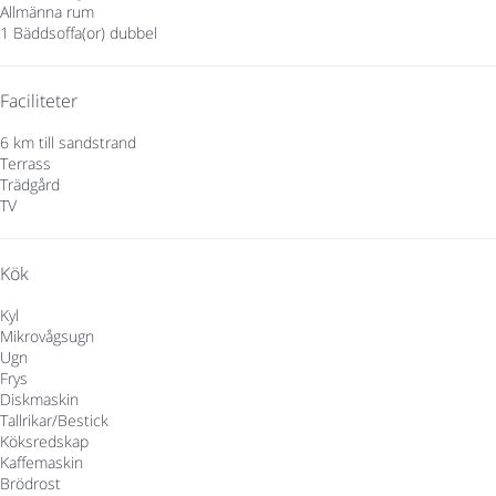
Allmänna rum
1 Bäddsoffa(or) dubbel
Faciliteter
6 km till sandstrand
Terrass
Trädgård
TV
Kök
Kyl
Mikrovågsugn
Ugn
Frys
Diskmaskin
Tallrikar/Bestick
Köksredskap
Kaffemaskin
Brödrost