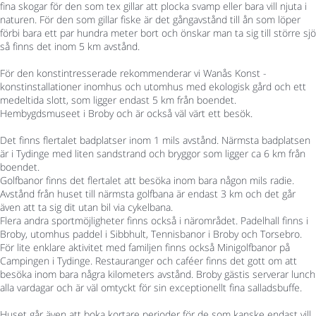
fina skogar för den som tex gillar att plocka svamp eller bara vill njuta i
naturen. För den som gillar fiske är det gångavstånd till ån som löper
förbi bara ett par hundra meter bort och önskar man ta sig till större sjö
så finns det inom 5 km avstånd.
För den konstintresserade rekommenderar vi Wanås Konst -
konstinstallationer inomhus och utomhus med ekologisk gård och ett
medeltida slott, som ligger endast 5 km från boendet.
Hembygdsmuseet i Broby och är också väl värt ett besök.
Det finns flertalet badplatser inom 1 mils avstånd. Närmsta badplatsen
är i Tydinge med liten sandstrand och bryggor som ligger ca 6 km från
boendet.
Golfbanor finns det flertalet att besöka inom bara någon mils radie.
Avstånd från huset till närmsta golfbana är endast 3 km och det går
även att ta sig dit utan bil via cykelbana.
Flera andra sportmöjligheter finns också i närområdet. Padelhall finns i
Broby, utomhus paddel i Sibbhult, Tennisbanor i Broby och Torsebro.
För lite enklare aktivitet med familjen finns också Minigolfbanor på
Campingen i Tydinge. Restauranger och caféer finns det gott om att
besöka inom bara några kilometers avstånd. Broby gästis serverar lunch
alla vardagar och är väl omtyckt för sin exceptionellt fina salladsbuffe.
Huset går även att boka kortare perioder för de som kanske endast vill