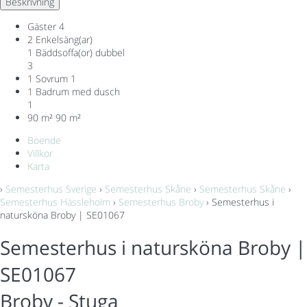
Beskrivning
Gäster
4
2 Enkelsäng(ar)
1 Bäddsoffa(or) dubbel
3
1 Sovrum
1
1 Badrum med dusch
1
90 m²
90 m²
Boende
Villkor
Karta
›
Semesterhus Sverige
›
Semesterhus Skåne
›
Semesterhus Skåne
›
Semesterhus Hässleholm
›
Semesterhus Broby
› Semesterhus i
natursköna Broby | SE01067
Semesterhus i natursköna Broby |
SE01067
Broby -
Stuga