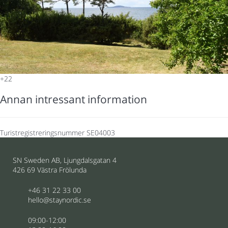
+22
Annan intressant information
Turistregistreringsnummer
SE04003
SN Sweden AB, Ljungdalsgatan 4
426 69 Västra Frölunda
+46 31 22 33 00
hello@staynordic.se
09:00-12:00