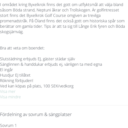
I området kring Byxelkrok finns det gott om utflyktsmål att välja bland
såsom Böda strand, Neptuni åkrar och Trollskogen. Är golfintresset
stort finns det Byxelkrok Golf Course omgiven av trevliga
promenadstråk. På Öland finns det också gott om historiska spår som
berättar om gamla tider. Tips är att ta sig till Långe Erik fyren och Böda
skogsjärnväg.
Bra att veta om boendet:
Slutstädning erbjuds EJ, gäster städar själv
Sänglinnen & handdukar erbjuds ej, vänligen ta med egna
El ingår
Husdjur EJ tillåtet
Rökning förbjuden!
Ved kan köpas på plats, 100 SEK/vedkorg
Visa mer
Visa mindre
Fördelning av sovrum & sängplatser
Sovrum 1