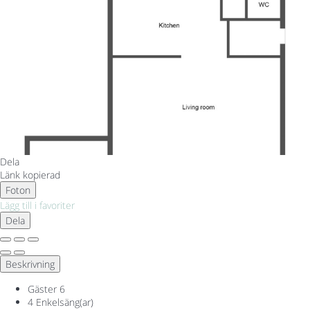
Dela
Länk kopierad
Foton
Lägg till i favoriter
Dela
Beskrivning
Gäster
6
4 Enkelsäng(ar)