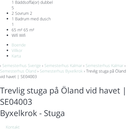
1 Bäddsoffa(or) dubbel
5
2 Sovrum
2
1 Badrum med dusch
1
65 m²
65 m²
Wifi
Wifi
Boende
Villkor
Karta
›
Semesterhus Sverige
›
Semesterhus Kalmar
›
Semesterhus Kalmar
›
Semesterhus Öland
›
Semesterhus Byxelkrok
› Trevlig stuga på Öland
vid havet | SE04003
Trevlig stuga på Öland vid havet |
SE04003
Byxelkrok -
Stuga
Kontakt