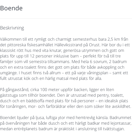
Boende
Beskrivning
Välkommen till ett rymligt och charmigt semesterhus bara 2,5 km från
det pittoreska fiskesamhället Hälleviksstrand på Orust. Här bor du i ett
klassiskt rött hus med vita knutar, generösa utrymmen och gott om
plats för upp till 12 personer inklusive barn – perfekt för två till tre
familjer som vill semestra tillsammans. Med hela 6 sovrum, 2 badrum
och en extra toalett finns det gott om plats för både avkoppling och
umgänge. I huset finns två allrum – ett på varje våningsplan – samt ett
fullt utrustat kök och en härlig matsal med plats för alla.
På gångavstånd, cirka 100 meter uppför backen, ligger en liten
gäststuga som tillhör boendet. Den är utrustad med pentry, toalett,
dusch och en bäddsoffa med plats för två personer – en idealisk plats
för tonåringen, mor- och farföräldrar eller den som söker lite avskildhet.
Boendet bjuder på ljusa, luftiga ytor med hemtrevlig känsla. Badrummet
på övervåningen har både dusch och ett härligt badkar med lejontassar,
medan entréplanets badrum är praktiskt i anslutning till tvättstugan.