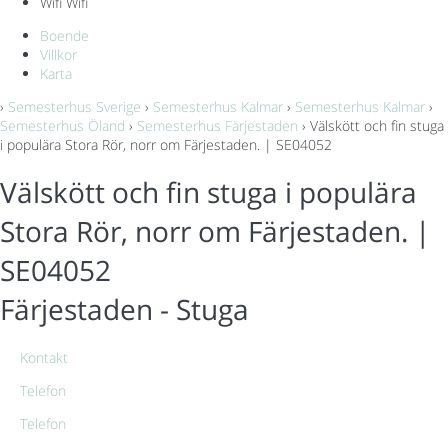
Wifi
Wifi
Boende
Villkor
Karta
›
Semesterhus Sverige
›
Semesterhus Kalmar
›
Semesterhus Kalmar
›
Semesterhus Öland
›
Semesterhus Färjestaden
› Välskött och fin stuga
i populära Stora Rör, norr om Färjestaden. | SE04052
Välskött och fin stuga i populära
Stora Rör, norr om Färjestaden. |
SE04052
Färjestaden -
Stuga
Kontakt
Telefon
Telefon