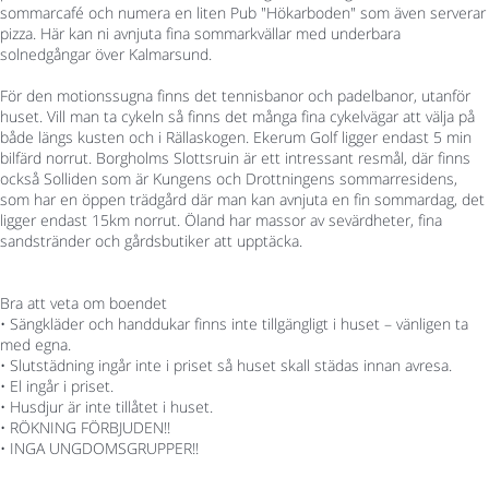
sommarcafé och numera en liten Pub "Hökarboden" som även serverar
pizza. Här kan ni avnjuta fina sommarkvällar med underbara
solnedgångar över Kalmarsund.
För den motionssugna finns det tennisbanor och padelbanor, utanför
huset. Vill man ta cykeln så finns det många fina cykelvägar att välja på
både längs kusten och i Rällaskogen. Ekerum Golf ligger endast 5 min
bilfärd norrut. Borgholms Slottsruin är ett intressant resmål, där finns
också Solliden som är Kungens och Drottningens sommarresidens,
som har en öppen trädgård där man kan avnjuta en fin sommardag, det
ligger endast 15km norrut. Öland har massor av sevärdheter, fina
sandstränder och gårdsbutiker att upptäcka.
Bra att veta om boendet
• Sängkläder och handdukar finns inte tillgängligt i huset – vänligen ta
med egna.
• Slutstädning ingår inte i priset så huset skall städas innan avresa.
• El ingår i priset.
• Husdjur är inte tillåtet i huset.
• RÖKNING FÖRBJUDEN!!
• INGA UNGDOMSGRUPPER!!