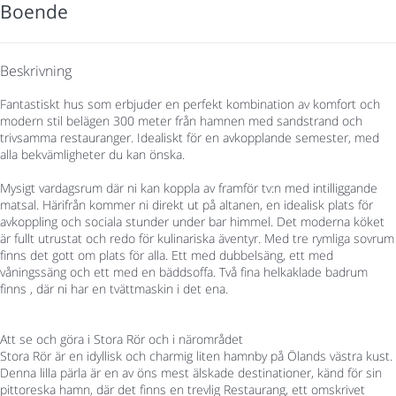
Boende
Beskrivning
Fantastiskt hus som erbjuder en perfekt kombination av komfort och
modern stil belägen 300 meter från hamnen med sandstrand och
trivsamma restauranger. Idealiskt för en avkopplande semester, med
alla bekvämligheter du kan önska.
Mysigt vardagsrum där ni kan koppla av framför tv:n med intilliggande
matsal. Härifrån kommer ni direkt ut på altanen, en idealisk plats för
avkoppling och sociala stunder under bar himmel. Det moderna köket
är fullt utrustat och redo för kulinariska äventyr. Med tre rymliga sovrum
finns det gott om plats för alla. Ett med dubbelsäng, ett med
våningssäng och ett med en bäddsoffa. Två fina helkaklade badrum
finns , där ni har en tvättmaskin i det ena.
Att se och göra i Stora Rör och i närområdet
Stora Rör är en idyllisk och charmig liten hamnby på Ölands västra kust.
Denna lilla pärla är en av öns mest älskade destinationer, känd för sin
pittoreska hamn, där det finns en trevlig Restaurang, ett omskrivet