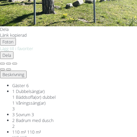
Dela
Länk kopierad
Foton
Lägg till i favoriter
Dela
Beskrivning
Gäster
6
1 Dubbelsäng(ar)
1 Bäddsoffa(or) dubbel
1 Våningssäng(ar)
3
3 Sovrum
3
2 Badrum med dusch
2
110 m²
110 m²