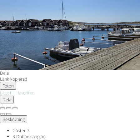
Dela
Länk kopierad
Foton
Lägg till i favoriter
Dela
Beskrivning
Gäster
7
3 Dubbelsäng(ar)