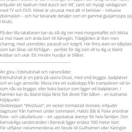
erbjuder ett badrum med dusch och WC samt ett mysigt vardagsrum
med TV och DVD. Köket är utrustat med allt ni behöver – inklusive
diskmaskin – och har bevarade detaljer som en gammal gjutjärnsspis (ej
i bruk).
På den lilla takaltanen kan du slå dig ner med morgonkaffet och blicka
ut mot havet och ända bort till Käringön. Trädgården är liten men
charmig, med utemöbler, parasoll och kolgrill. Här finns även en båtplats
som kan lånas vid förfrågan – perfekt för dig som vill ta dig ut bland
kobbar och skär. Ett mindre husdjur är tillåtet.
________________________________________
Att göra i Edshultshall och närområdet:
Edshultshall är en pärla på västra Orust, med små bryggor, badplatser
och en lugn atmosfär. Missa inte ett kvällsdopp från trampolinen vid ön
som nås via bryggor, eller boka bastun som ligger vid badplatsen. I
hamnen kan du ibland köpa färsk fisk direkt från båten – en kulinarisk
höjdpunkt!
Skolskeppet "Westkust", en vacker tremastad skonare, erbjuder
dagsturer från hamnen under sommaren. Halla’s Båt & Fiske anordnar
fiske- och sälsafariturer – ett uppskattat äventyr för hela familjen. Den
barnvänliga sandstranden i Barrevik ligger endast 500 meter bort.
För utflykter rekommenderas ett besök till Gullholmen eller Käringön