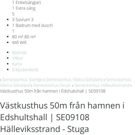
1 Enkelsäng(ar)
1 Extra säng
5
3 Sovrum
3
1 Badrum med dusch
1
80 m²
80 m²
Wifi
Wifi
Boende
Villkor
Karta
Erbjudanden
6
›
Semesterhus Sverige
›
Semesterhus Västra Götaland
›
Semesterhus
Västra Götaland
›
Semesterhus Orust
›
Semesterhus Hälleviksstrand
›
Västkusthus 50m från hamnen i Edshultshall | SE09108
Västkusthus 50m från hamnen i
Edshultshall | SE09108
Hälleviksstrand -
Stuga