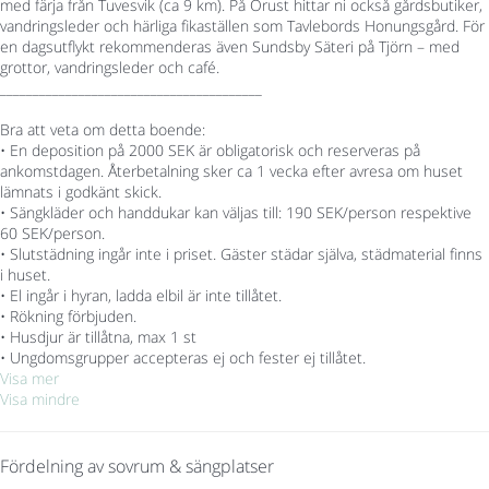
med färja från Tuvesvik (ca 9 km). På Orust hittar ni också gårdsbutiker,
vandringsleder och härliga fikaställen som Tavlebords Honungsgård. För
en dagsutflykt rekommenderas även Sundsby Säteri på Tjörn – med
grottor, vandringsleder och café.
________________________________________
Bra att veta om detta boende:
• En deposition på 2000 SEK är obligatorisk och reserveras på
ankomstdagen. Återbetalning sker ca 1 vecka efter avresa om huset
lämnats i godkänt skick.
• Sängkläder och handdukar kan väljas till: 190 SEK/person respektive
60 SEK/person.
• Slutstädning ingår inte i priset. Gäster städar själva, städmaterial finns
i huset.
• El ingår i hyran, ladda elbil är inte tillåtet.
• Rökning förbjuden.
• Husdjur är tillåtna, max 1 st
• Ungdomsgrupper accepteras ej och fester ej tillåtet.
Visa mer
Visa mindre
Fördelning av sovrum & sängplatser