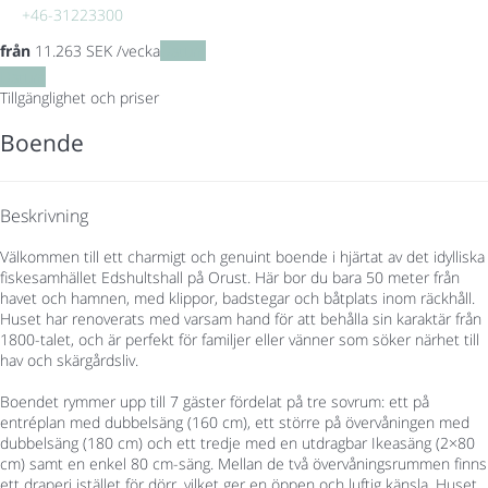
+46-31223300
från
11.263
SEK
/vecka
Datum
Datum
Tillgänglighet och priser
Boende
Beskrivning
Välkommen till ett charmigt och genuint boende i hjärtat av det idylliska
fiskesamhället Edshultshall på Orust. Här bor du bara 50 meter från
havet och hamnen, med klippor, badstegar och båtplats inom räckhåll.
Huset har renoverats med varsam hand för att behålla sin karaktär från
1800-talet, och är perfekt för familjer eller vänner som söker närhet till
hav och skärgårdsliv.
Boendet rymmer upp till 7 gäster fördelat på tre sovrum: ett på
entréplan med dubbelsäng (160 cm), ett större på övervåningen med
dubbelsäng (180 cm) och ett tredje med en utdragbar Ikeasäng (2×80
cm) samt en enkel 80 cm-säng. Mellan de två övervåningsrummen finns
ett draperi istället för dörr, vilket ger en öppen och luftig känsla. Huset