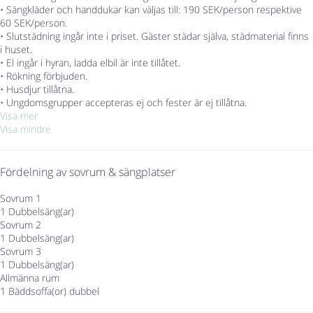
• Sängkläder och handdukar kan väljas till: 190 SEK/person respektive
60 SEK/person.
• Slutstädning ingår inte i priset. Gäster städar själva, städmaterial finns
i huset.
• El ingår i hyran, ladda elbil är inte tillåtet.
• Rökning förbjuden.
• Husdjur tillåtna.
• Ungdomsgrupper accepteras ej och fester är ej tillåtna.
Visa mer
Visa mindre
Fördelning av sovrum & sängplatser
Sovrum 1
1 Dubbelsäng(ar)
Sovrum 2
1 Dubbelsäng(ar)
Sovrum 3
1 Dubbelsäng(ar)
Allmänna rum
1 Bäddsoffa(or) dubbel