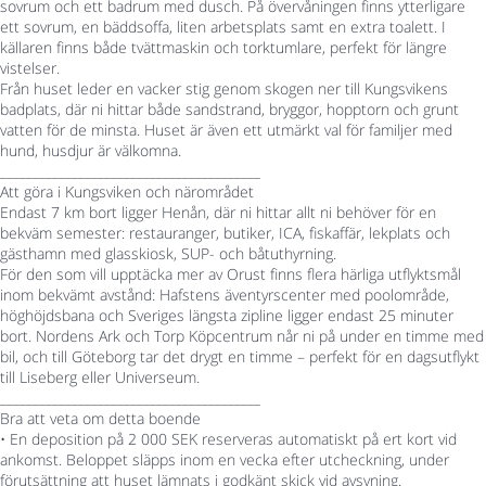
sovrum och ett badrum med dusch. På övervåningen finns ytterligare
ett sovrum, en bäddsoffa, liten arbetsplats samt en extra toalett. I
källaren finns både tvättmaskin och torktumlare, perfekt för längre
vistelser.
Från huset leder en vacker stig genom skogen ner till Kungsvikens
badplats, där ni hittar både sandstrand, bryggor, hopptorn och grunt
vatten för de minsta. Huset är även ett utmärkt val för familjer med
hund, husdjur är välkomna.
________________________________________
Att göra i Kungsviken och närområdet
Endast 7 km bort ligger Henån, där ni hittar allt ni behöver för en
bekväm semester: restauranger, butiker, ICA, fiskaffär, lekplats och
gästhamn med glasskiosk, SUP- och båtuthyrning.
För den som vill upptäcka mer av Orust finns flera härliga utflyktsmål
inom bekvämt avstånd: Hafstens äventyrscenter med poolområde,
höghöjdsbana och Sveriges längsta zipline ligger endast 25 minuter
bort. Nordens Ark och Torp Köpcentrum når ni på under en timme med
bil, och till Göteborg tar det drygt en timme – perfekt för en dagsutflykt
till Liseberg eller Universeum.
________________________________________
Bra att veta om detta boende
• En deposition på 2 000 SEK reserveras automatiskt på ert kort vid
ankomst. Beloppet släpps inom en vecka efter utcheckning, under
förutsättning att huset lämnats i godkänt skick vid avsyning.