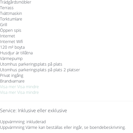
Trädgårdsmöbler
Terrass
Tvättmaskin
Torktumlare
Grill
Öppen spis
Internet
Internet
Wifi
120 m² boyta
Husdjur är tillåtna
Värmepump
Utomhus parkeringsplats på plats
Utomhus parkeringsplats på plats
2 platser
Privat ingång
Brandvarnare
Visa mer
Visa mindre
Visa mer
Visa mindre
Service: Inklusive eller exklusive
Uppvärmning: inkluderad
Uppvärmning
Värme kan beställas eller ingår, se boendebeskrivning.