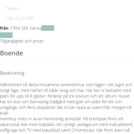
Telefon
+46-31223300
från
7.994
SEK
/vecka
Datum
Datum
Tillgänglighet och priser
Boende
Beskrivning
Välkommen till detta trivsamma semesterhus som ligger i ett lugnt och
soligt läge, med närhet till både skog och hav. Här bor ni bekvämt med
plats för upp till 8 gäster, fördelat på tre sovrum och ett allrum. Huset
har en stor och barnvänlig trädgård med gott om plats för lek och
umgänge, och flera uteplatser där ni kan njuta av solen från morgon till
kväll.
Inomhus möts ni av en hemtrevlig atmosfär. På entréplan finns ett
välutrustat kök med matplats, ett rymligt vardagsrum med matsalsbord,
soffgrupp och TV med basutbud samt Chromecast. Här finns även två