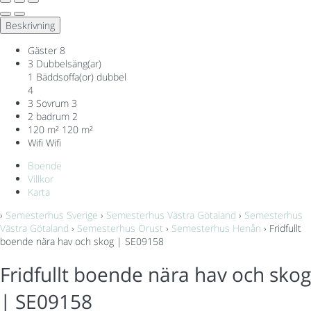
Beskrivning
Gäster
8
3 Dubbelsäng(ar)
1 Bäddsoffa(or) dubbel
4
3 Sovrum
3
2 badrum
2
120 m²
120 m²
Wifi
Wifi
Boende
Villkor
Karta
›
Semesterhus Sverige
›
Semesterhus Västra Götaland
›
Semesterhus
Västra Götaland
›
Semesterhus Orust
›
Semesterhus Henån
› Fridfullt
boende nära hav och skog | SE09158
Fridfullt boende nära hav och skog
| SE09158