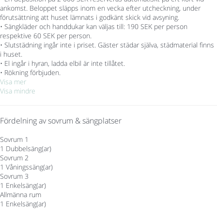
ankomst. Beloppet släpps inom en vecka efter utcheckning, under
förutsättning att huset lämnats i godkänt skick vid avsyning.
• Sängkläder och handdukar kan väljas till: 190 SEK per person
respektive 60 SEK per person.
• Slutstädning ingår inte i priset. Gäster städar själva, städmaterial finns
i huset.
• El ingår i hyran, ladda elbil är inte tillåtet.
• Rökning förbjuden.
Visa mer
Visa mindre
Fördelning av sovrum & sängplatser
Sovrum 1
1 Dubbelsäng(ar)
Sovrum 2
1 Våningssäng(ar)
Sovrum 3
1 Enkelsäng(ar)
Allmänna rum
1 Enkelsäng(ar)