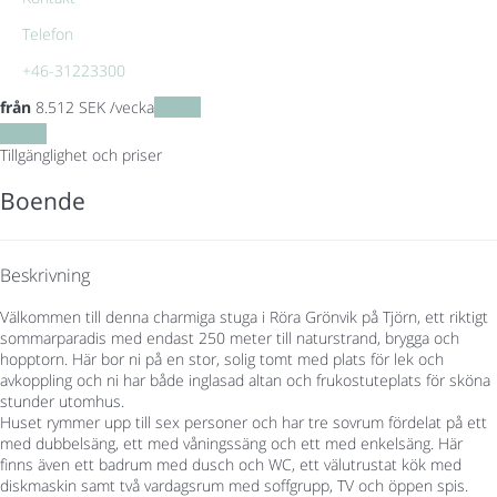
Telefon
+46-31223300
från
8.512
SEK
/vecka
Datum
Datum
Tillgänglighet och priser
Boende
Beskrivning
Välkommen till denna charmiga stuga i Röra Grönvik på Tjörn, ett riktigt
sommarparadis med endast 250 meter till naturstrand, brygga och
hopptorn. Här bor ni på en stor, solig tomt med plats för lek och
avkoppling och ni har både inglasad altan och frukostuteplats för sköna
stunder utomhus.
Huset rymmer upp till sex personer och har tre sovrum fördelat på ett
med dubbelsäng, ett med våningssäng och ett med enkelsäng. Här
finns även ett badrum med dusch och WC, ett välutrustat kök med
diskmaskin samt två vardagsrum med soffgrupp, TV och öppen spis.