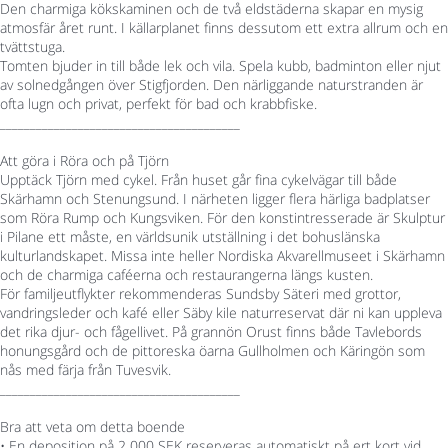
Den charmiga kökskaminen och de två eldstäderna skapar en mysig
atmosfär året runt. I källarplanet finns dessutom ett extra allrum och en
tvättstuga.
Tomten bjuder in till både lek och vila. Spela kubb, badminton eller njut
av solnedgången över Stigfjorden. Den närliggande naturstranden är
ofta lugn och privat, perfekt för bad och krabbfiske.
________________________________________
Att göra i Röra och på Tjörn
Upptäck Tjörn med cykel. Från huset går fina cykelvägar till både
Skärhamn och Stenungsund. I närheten ligger flera härliga badplatser
som Röra Rump och Kungsviken. För den konstintresserade är Skulptur
i Pilane ett måste, en världsunik utställning i det bohuslänska
kulturlandskapet. Missa inte heller Nordiska Akvarellmuseet i Skärhamn
och de charmiga caféerna och restaurangerna längs kusten.
För familjeutflykter rekommenderas Sundsby Säteri med grottor,
vandringsleder och kafé eller Säby kile naturreservat där ni kan uppleva
det rika djur- och fågellivet. På grannön Orust finns både Tavlebords
honungsgård och de pittoreska öarna Gullholmen och Käringön som
nås med färja från Tuvesvik.
________________________________________
Bra att veta om detta boende
• En deposition på 2 000 SEK reserveras automatiskt på ert kort vid