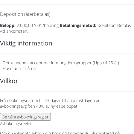
Deposition (återbetalas)
Belopp:
2.000,00 SEK /bokning
Betalningsmetod:
Kreditkort
Betalas
vid ankomsten.
Viktig information
- Detta boende accepterar inte ungdomsgrupper (Upp till 25 år)
- Husdjur är tillåtna.
Villkor
Från bokningsdatum till 43 dagar till ankomstdagen är
avbokningsavgiften 40% av hyresbeloppet.
Se våra avbokningsregler
Avbokningsregler
Om du väljer att avboka din bokning kommer du bli debiterad på