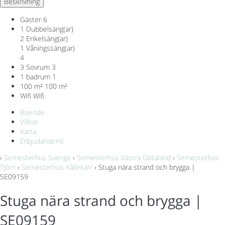
Beskrivning
Gäster
6
1 Dubbelsäng(ar)
2 Enkelsäng(ar)
1 Våningssäng(ar)
4
3 Sovrum
3
1 badrum
1
100 m²
100 m²
Wifi
Wifi
Boende
Villkor
Karta
Erbjudanden
6
›
Semesterhus Sverige
›
Semesterhus Västra Götaland
›
Semesterhus
Tjörn
›
Semesterhus Kållekärr
› Stuga nära strand och brygga |
SE09159
Stuga nära strand och brygga |
SE09159