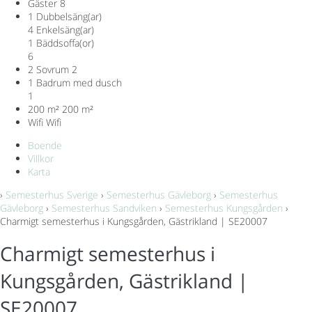
Gäster
8
1 Dubbelsäng(ar)
4 Enkelsäng(ar)
1 Bäddsoffa(or)
6
2 Sovrum
2
1 Badrum med dusch
1
200 m²
200 m²
Wifi
Wifi
Boende
Villkor
Karta
›
Semesterhus Sverige
›
Semesterhus Gävleborg
›
Semesterhus
Gävleborg
›
Semesterhus Sandviken
›
Semesterhus Kungsgården
›
Charmigt semesterhus i Kungsgården, Gästrikland | SE20007
Charmigt semesterhus i
Kungsgården, Gästrikland |
SE20007