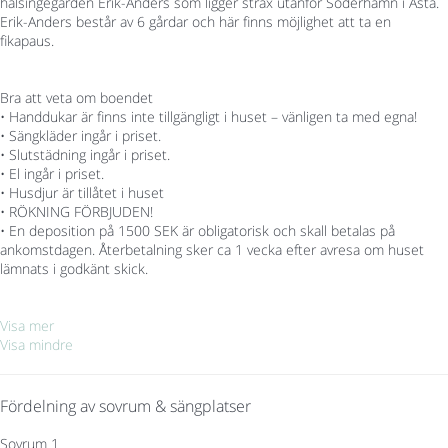
hälsingegården Erik-Anders som ligger strax utanför Söderhamn i Asta.
Erik-Anders består av 6 gårdar och här finns möjlighet att ta en
fikapaus.
Bra att veta om boendet
• Handdukar är finns inte tillgängligt i huset – vänligen ta med egna!
• Sängkläder ingår i priset.
• Slutstädning ingår i priset.
• El ingår i priset.
• Husdjur är tillåtet i huset
• RÖKNING FÖRBJUDEN!
• En deposition på 1500 SEK är obligatorisk och skall betalas på
ankomstdagen. Återbetalning sker ca 1 vecka efter avresa om huset
lämnats i godkänt skick.
Visa mer
Visa mindre
Fördelning av sovrum & sängplatser
Sovrum 1