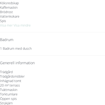
Köksredskap
Kaffemaskin
Brödrost
Vattenkokare
Spis
Visa mer
Visa mindre
Badrum
1 Badrum med dusch
Generell information
Trädgård
Trädgårdsmöbler
Inhägnad tomt
20 m² terrass
Tvättmaskin
Torktumlare
Öppen spis
Strykjärn