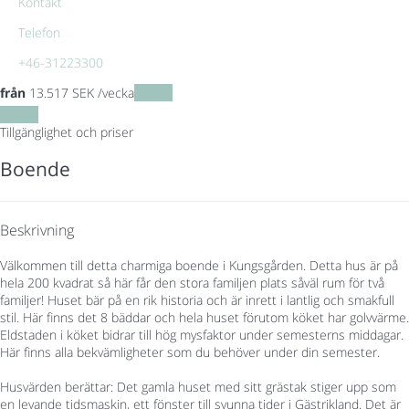
Kontakt
Telefon
+46-31223300
från
13.517
SEK
/vecka
Datum
Datum
Tillgänglighet och priser
Boende
Beskrivning
Välkommen till detta charmiga boende i Kungsgården. Detta hus är på
hela 200 kvadrat så här får den stora familjen plats såväl rum för två
familjer! Huset bär på en rik historia och är inrett i lantlig och smakfull
stil. Här finns det 8 bäddar och hela huset förutom köket har golvvärme.
Eldstaden i köket bidrar till hög mysfaktor under semesterns middagar.
Här finns alla bekvämligheter som du behöver under din semester.
Husvärden berättar: Det gamla huset med sitt grästak stiger upp som
en levande tidsmaskin, ett fönster till svunna tider i Gästrikland. Det är