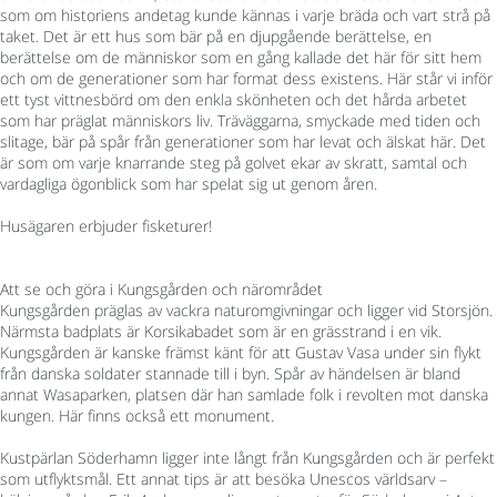
som om historiens andetag kunde kännas i varje bräda och vart strå på
taket. Det är ett hus som bär på en djupgående berättelse, en
berättelse om de människor som en gång kallade det här för sitt hem
och om de generationer som har format dess existens. Här står vi inför
ett tyst vittnesbörd om den enkla skönheten och det hårda arbetet
som har präglat människors liv. Träväggarna, smyckade med tiden och
slitage, bär på spår från generationer som har levat och älskat här. Det
är som om varje knarrande steg på golvet ekar av skratt, samtal och
vardagliga ögonblick som har spelat sig ut genom åren.
Husägaren erbjuder fisketurer!
Att se och göra i Kungsgården och närområdet
Kungsgården präglas av vackra naturomgivningar och ligger vid Storsjön.
Närmsta badplats är Korsikabadet som är en grässtrand i en vik.
Kungsgården är kanske främst känt för att Gustav Vasa under sin flykt
från danska soldater stannade till i byn. Spår av händelsen är bland
annat Wasaparken, platsen där han samlade folk i revolten mot danska
kungen. Här finns också ett monument.
Kustpärlan Söderhamn ligger inte långt från Kungsgården och är perfekt
som utflyktsmål. Ett annat tips är att besöka Unescos världsarv –