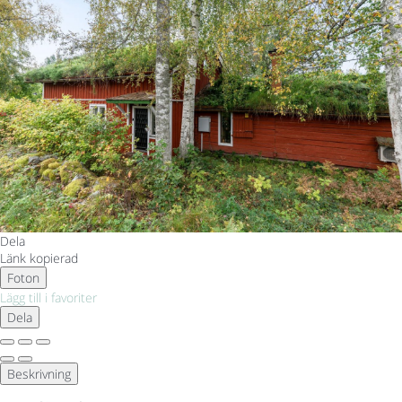
Dela
Länk kopierad
Foton
Lägg till i favoriter
Dela
Beskrivning