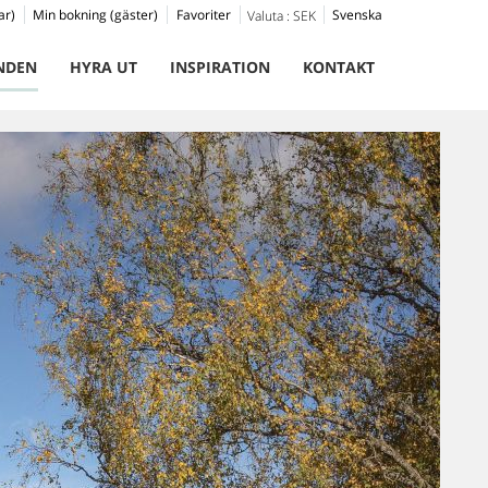
ar)
Min bokning (gäster)
Favoriter
Svenska
Valuta :
SEK
NDEN
HYRA UT
INSPIRATION
KONTAKT