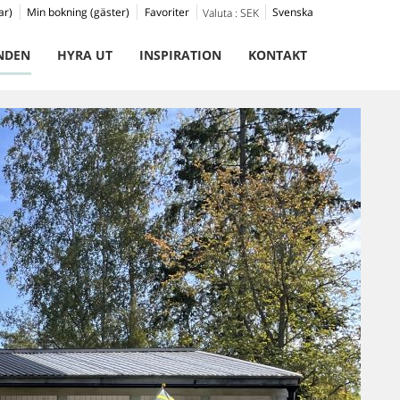
ar)
Min bokning (gäster)
Favoriter
Svenska
Valuta :
SEK
NDEN
HYRA UT
INSPIRATION
KONTAKT