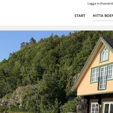
Logga in (husvärd
START
HITTA BOE