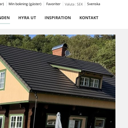
ar)
Min bokning (gäster)
Favoriter
Svenska
Valuta :
SEK
NDEN
HYRA UT
INSPIRATION
KONTAKT